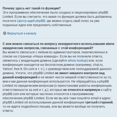
Почему здесь нет такой-то функции?
Это программное обеспечение было создано и лицензировано phpBB
Limited. Если вы считаете, что какая-то функция должна быть добавлена,
посетите
Центр идей phpBB
, где можно отдать свой голос за уже
поданные идеи или предложить собственные.
Вернуться к началу
С кем можно связаться по вопросу некорректного использования и/или
юридических вопросов, связанных с этой конференцией?
Вы можете связаться с любым из администраторов, перечисленных в
списке на странице «Наша команда». Если вы не получили ответа,
свяжитесь с владельцем домена (сделайте
whois lookup
) или, если
конференция находится на бесплатном домене (например, chat.ru,
Yahoo!, free.fr, f2s.com и т. п.), с руководством или техподдержкой данного
домена. Учтите, что phpBB Limited
не имеет никакого контроля над
данной конференцией
и не может нести никакой ответственности за то,
кем и как данная конференция используется. Не обращайтесь к phpBB
Limited по юридическим вопросам (о приостановке работы конференции,
ответственности за неё и т. д.), которые
не относятся напрямую
к сайту
phpBB.com или которые частично относятся к программному
обеспечению phpBB Limited. Если же вы всё-таки пошлёте email в адрес
phpBB Limited об использовании данной конференции
третьей стороной
,
то не ждите подробного письма, или вы можете вообще не получить
ответа.