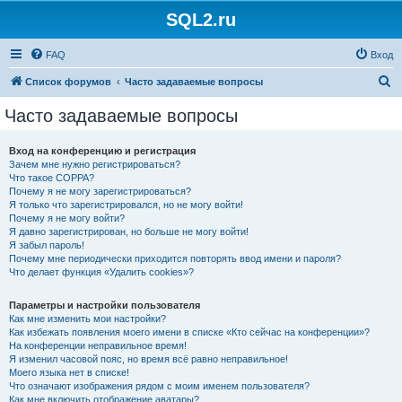
SQL2.ru
FAQ
Вход
П
Список форумов
Часто задаваемые вопросы
о
Часто задаваемые вопросы
и
с
Вход на конференцию и регистрация
Зачем мне нужно регистрироваться?
к
Что такое COPPA?
Почему я не могу зарегистрироваться?
Я только что зарегистрировался, но не могу войти!
Почему я не могу войти?
Я давно зарегистрирован, но больше не могу войти!
Я забыл пароль!
Почему мне периодически приходится повторять ввод имени и пароля?
Что делает функция «Удалить cookies»?
Параметры и настройки пользователя
Как мне изменить мои настройки?
Как избежать появления моего имени в списке «Кто сейчас на конференции»?
На конференции неправильное время!
Я изменил часовой пояс, но время всё равно неправильное!
Моего языка нет в списке!
Что означают изображения рядом с моим именем пользователя?
Как мне включить отображение аватары?