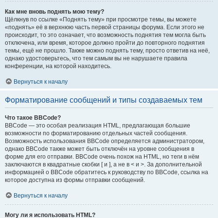
Как мне вновь поднять мою тему?
Щёлкнув по ссылке «Поднять тему» при просмотре темы, вы можете
«поднять» её в верхнюю часть первой страницы форума. Если этого не
происходит, то это означает, что возможность поднятия тем могла быть
отключена, или время, которое должно пройти до повторного поднятия
темы, ещё не прошло. Также можно поднять тему, просто ответив на неё,
однако удостоверьтесь, что тем самым вы не нарушаете правила
конференции, на которой находитесь.
Вернуться к началу
Форматирование сообщений и типы создаваемых тем
Что такое BBCode?
BBCode — это особая реализация HTML, предлагающая большие
возможности по форматированию отдельных частей сообщения.
Возможность использования BBCode определяется администратором,
однако BBCode также может быть отключён на уровне сообщения в
форме для его отправки. BBCode очень похож на HTML, но теги в нём
заключаются в квадратные скобки [ и ], а не в < и >. За дополнительной
информацией о BBCode обратитесь к руководству по BBCode, ссылка на
которое доступна из формы отправки сообщений.
Вернуться к началу
Могу ли я использовать HTML?