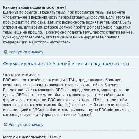
Как мне вновь поднять мою тему?
Щёлкнув по ссылке «Поднять тему» при просмотре темы, вы можете
«поднять» её в верхнюю часть первой страницы форума. Если этого не
происходит, то это означает, что возможность поднятия тем могла быть
отключена, или время, которое должно пройти до повторного поднятия
темы, ещё не прошло. Также можно поднять тему, просто ответив на неё,
однако удостоверьтесь, что тем самым вы не нарушаете правила
конференции, на которой находитесь.
Вернуться к началу
Форматирование сообщений и типы создаваемых тем
Что такое BBCode?
BBCode — это особая реализация HTML, предлагающая большие
возможности по форматированию отдельных частей сообщения.
Возможность использования BBCode определяется администратором,
однако BBCode также может быть отключён на уровне сообщения в
форме для его отправки. BBCode очень похож на HTML, но теги в нём
заключаются в квадратные скобки [ и ], а не в < и >. За дополнительной
информацией о BBCode обратитесь к руководству по BBCode, ссылка на
которое доступна из формы отправки сообщений.
Вернуться к началу
Могу ли я использовать HTML?