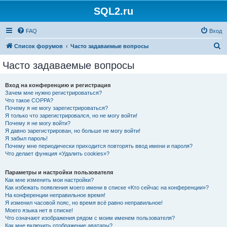
SQL2.ru
FAQ
Вход
П
Список форумов
Часто задаваемые вопросы
о
Часто задаваемые вопросы
и
с
Вход на конференцию и регистрация
Зачем мне нужно регистрироваться?
к
Что такое COPPA?
Почему я не могу зарегистрироваться?
Я только что зарегистрировался, но не могу войти!
Почему я не могу войти?
Я давно зарегистрирован, но больше не могу войти!
Я забыл пароль!
Почему мне периодически приходится повторять ввод имени и пароля?
Что делает функция «Удалить cookies»?
Параметры и настройки пользователя
Как мне изменить мои настройки?
Как избежать появления моего имени в списке «Кто сейчас на конференции»?
На конференции неправильное время!
Я изменил часовой пояс, но время всё равно неправильное!
Моего языка нет в списке!
Что означают изображения рядом с моим именем пользователя?
Как мне включить отображение аватары?