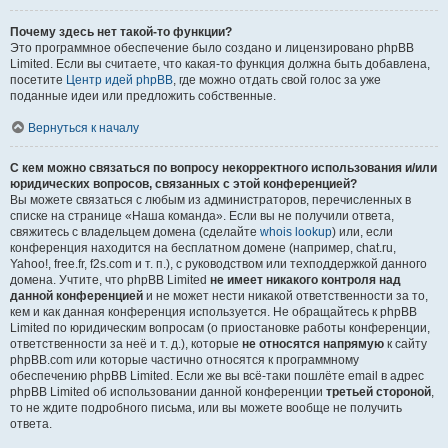
Почему здесь нет такой-то функции?
Это программное обеспечение было создано и лицензировано phpBB
Limited. Если вы считаете, что какая-то функция должна быть добавлена,
посетите
Центр идей phpBB
, где можно отдать свой голос за уже
поданные идеи или предложить собственные.
Вернуться к началу
С кем можно связаться по вопросу некорректного использования и/или
юридических вопросов, связанных с этой конференцией?
Вы можете связаться с любым из администраторов, перечисленных в
списке на странице «Наша команда». Если вы не получили ответа,
свяжитесь с владельцем домена (сделайте
whois lookup
) или, если
конференция находится на бесплатном домене (например, chat.ru,
Yahoo!, free.fr, f2s.com и т. п.), с руководством или техподдержкой данного
домена. Учтите, что phpBB Limited
не имеет никакого контроля над
данной конференцией
и не может нести никакой ответственности за то,
кем и как данная конференция используется. Не обращайтесь к phpBB
Limited по юридическим вопросам (о приостановке работы конференции,
ответственности за неё и т. д.), которые
не относятся напрямую
к сайту
phpBB.com или которые частично относятся к программному
обеспечению phpBB Limited. Если же вы всё-таки пошлёте email в адрес
phpBB Limited об использовании данной конференции
третьей стороной
,
то не ждите подробного письма, или вы можете вообще не получить
ответа.