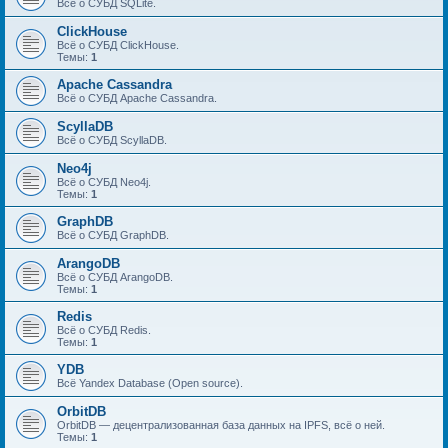
Всё о СУБД SQLite.
ClickHouse
Всё о СУБД ClickHouse.
Темы:
1
Apache Cassandra
Всё о СУБД Apache Cassandra.
ScyllaDB
Всё о СУБД ScyllaDB.
Neo4j
Всё о СУБД Neo4j.
Темы:
1
GraphDB
Всё о СУБД GraphDB.
ArangoDB
Всё о СУБД ArangoDB.
Темы:
1
Redis
Всё о СУБД Redis.
Темы:
1
YDB
Всё Yandex Database (Open source).
OrbitDB
OrbitDB — децентрализованная база данных на IPFS, всё о ней.
Темы:
1