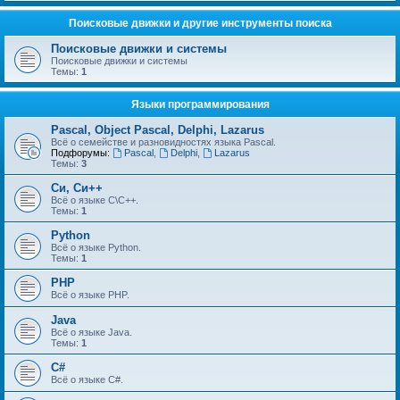
Поисковые движки и другие инструменты поиска
Поисковые движки и системы
Поисковые движки и системы
Темы:
1
Языки программирования
Pascal, Object Pascal, Delphi, Lazarus
Всё о семействе и разновидностях языка Pascal.
Подфорумы:
Pascal
,
Delphi
,
Lazarus
Темы:
3
Си, Си++
Всё о языке С\С++.
Темы:
1
Python
Всё о языке Python.
Темы:
1
PHP
Всё о языке PHP.
Java
Всё о языке Java.
Темы:
1
C#
Всё о языке C#.