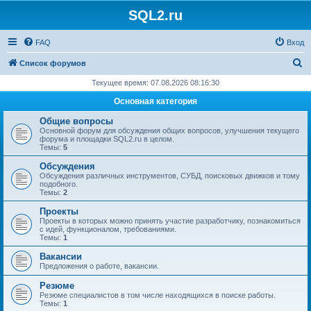
SQL2.ru
FAQ
Вход
П
Список форумов
о
Текущее время: 07.08.2026 08:16:30
и
Основная категория
с
Общие вопросы
к
Основной форум для обсуждения общих вопросов, улучшения текущего
форума и площадки SQL2.ru в целом.
Темы:
5
Обсуждения
Обсуждения различных инструментов, СУБД, поисковых движков и тому
подобного.
Темы:
2
Проекты
Проекты в которых можно принять участие разработчику, познакомиться
с идей, функционалом, требованиями.
Темы:
1
Вакансии
Предложения о работе, вакансии.
Резюме
Резюме специалистов в том числе находящихся в поиске работы.
Темы:
1