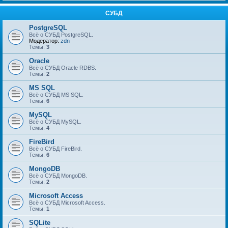
СУБД
PostgreSQL
Всё о СУБД PostgreSQL.
Модератор:
zdn
Темы:
3
Oracle
Всё о СУБД Oracle RDBS.
Темы:
2
MS SQL
Всё о СУБД MS SQL.
Темы:
6
MySQL
Всё о СУБД MySQL.
Темы:
4
FireBird
Всё о СУБД FireBird.
Темы:
6
MongoDB
Всё о СУБД MongoDB.
Темы:
2
Microsoft Access
Всё о СУБД Microsoft Access.
Темы:
1
SQLite