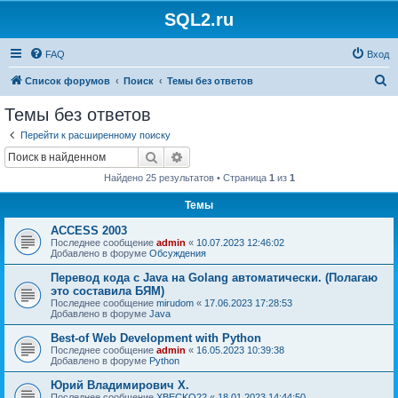
SQL2.ru
FAQ
Вход
П
Список форумов
Поиск
Темы без ответов
о
Темы без ответов
и
Перейти к расширенному поиску
с
Поиск
Расширенный поиск
к
Найдено 25 результатов • Страница
1
из
1
Темы
ACCESS 2003
Последнее сообщение
admin
«
10.07.2023 12:46:02
Добавлено в форуме
Обсуждения
Перевод кода с Java на Golang автоматически. (Полагаю
это составила БЯМ)
Последнее сообщение
mirudom
«
17.06.2023 17:28:53
Добавлено в форуме
Java
Best-of Web Development with Python
Последнее сообщение
admin
«
16.05.2023 10:39:38
Добавлено в форуме
Python
Юрий Владимирович Х.
Последнее сообщение
XBECKO22
«
18.01.2023 14:44:50