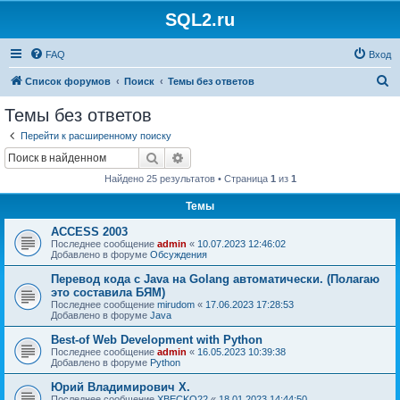
SQL2.ru
FAQ
Вход
П
Список форумов
Поиск
Темы без ответов
о
Темы без ответов
и
Перейти к расширенному поиску
с
Поиск
Расширенный поиск
к
Найдено 25 результатов • Страница
1
из
1
Темы
ACCESS 2003
Последнее сообщение
admin
«
10.07.2023 12:46:02
Добавлено в форуме
Обсуждения
Перевод кода с Java на Golang автоматически. (Полагаю
это составила БЯМ)
Последнее сообщение
mirudom
«
17.06.2023 17:28:53
Добавлено в форуме
Java
Best-of Web Development with Python
Последнее сообщение
admin
«
16.05.2023 10:39:38
Добавлено в форуме
Python
Юрий Владимирович Х.
Последнее сообщение
XBECKO22
«
18.01.2023 14:44:50