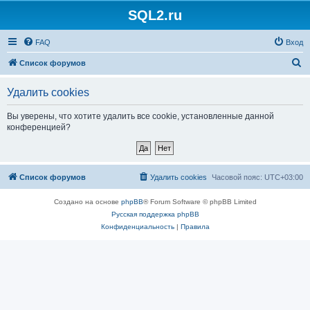
SQL2.ru
FAQ
Вход
П
Список форумов
о
Удалить cookies
и
с
Вы уверены, что хотите удалить все cookie, установленные данной
конференцией?
к
Список форумов
Удалить cookies
Часовой пояс:
UTC+03:00
Создано на основе
phpBB
® Forum Software © phpBB Limited
Русская поддержка phpBB
Конфиденциальность
|
Правила