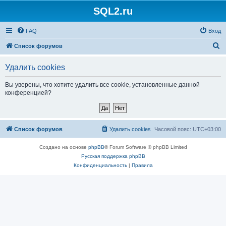
SQL2.ru
FAQ
Вход
П
Список форумов
о
Удалить cookies
и
с
Вы уверены, что хотите удалить все cookie, установленные данной
конференцией?
к
Список форумов
Удалить cookies
Часовой пояс:
UTC+03:00
Создано на основе
phpBB
® Forum Software © phpBB Limited
Русская поддержка phpBB
Конфиденциальность
|
Правила