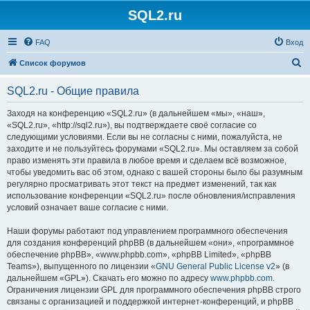
SQL2.ru
FAQ
Вход
П
Список форумов
о
SQL2.ru - Общие правила
и
с
Заходя на конференцию «SQL2.ru» (в дальнейшем «мы», «наш»,
«SQL2.ru», «http://sql2.ru»), вы подтверждаете своё согласие со
к
следующими условиями. Если вы не согласны с ними, пожалуйста, не
заходите и не пользуйтесь форумами «SQL2.ru». Мы оставляем за собой
право изменять эти правила в любое время и сделаем всё возможное,
чтобы уведомить вас об этом, однако с вашей стороны было бы разумным
регулярно просматривать этот текст на предмет изменений, так как
использование конференции «SQL2.ru» после обновления/исправления
условий означает ваше согласие с ними.
Наши форумы работают под управлением программного обеспечения
для создания конференций phpBB (в дальнейшем «они», «программное
обеспечение phpBB», «www.phpbb.com», «phpBB Limited», «phpBB
Teams»), выпущенного по лицензии «
GNU General Public License v2
» (в
дальнейшем «GPL»). Скачать его можно по адресу
www.phpbb.com
.
Ограничения лицензии GPL для программного обеспечения phpBB строго
связаны с организацией и поддержкой интернет-конференций, и phpBB