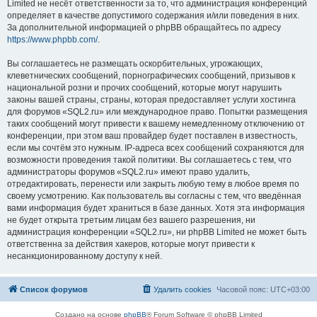
Limited не несёт ответственности за то, что администрация конференций
определяет в качестве допустимого содержания и/или поведения в них.
За дополнительной информацией о phpBB обращайтесь по адресу
https://www.phpbb.com/
.
Вы соглашаетесь не размещать оскорбительных, угрожающих,
клеветнических сообщений, порнографических сообщений, призывов к
национальной розни и прочих сообщений, которые могут нарушить
законы вашей страны, страны, которая предоставляет услуги хостинга
для форумов «SQL2.ru» или международное право. Попытки размещения
таких сообщений могут привести к вашему немедленному отключению от
конференции, при этом ваш провайдер будет поставлен в известность,
если мы сочтём это нужным. IP-адреса всех сообщений сохраняются для
возможности проведения такой политики. Вы соглашаетесь с тем, что
администраторы форумов «SQL2.ru» имеют право удалить,
отредактировать, перенести или закрыть любую тему в любое время по
своему усмотрению. Как пользователь вы согласны с тем, что введённая
вами информация будет храниться в базе данных. Хотя эта информация
не будет открыта третьим лицам без вашего разрешения, ни
администрация конференции «SQL2.ru», ни phpBB Limited не может быть
ответственна за действия хакеров, которые могут привести к
несанкционированному доступу к ней.
Список форумов
Удалить cookies
Часовой пояс:
UTC+03:00
Создано на основе
phpBB
® Forum Software © phpBB Limited