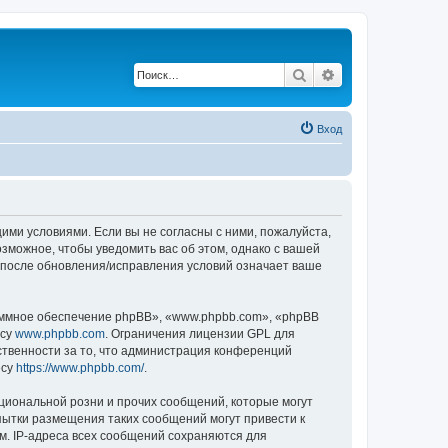
Поиск
Расширенный по
Вход
щими условиями. Если вы не согласны с ними, пожалуйста,
зможное, чтобы уведомить вас об этом, однако с вашей
 после обновления/исправления условий означает ваше
ммное обеспечение phpBB», «www.phpbb.com», «phpBB
есу
www.phpbb.com
. Ограничения лицензии GPL для
ственности за то, что администрация конференций
есу
https://www.phpbb.com/
.
циональной розни и прочих сообщений, которые могут
пытки размещения таких сообщений могут привести к
м. IP-адреса всех сообщений сохраняются для