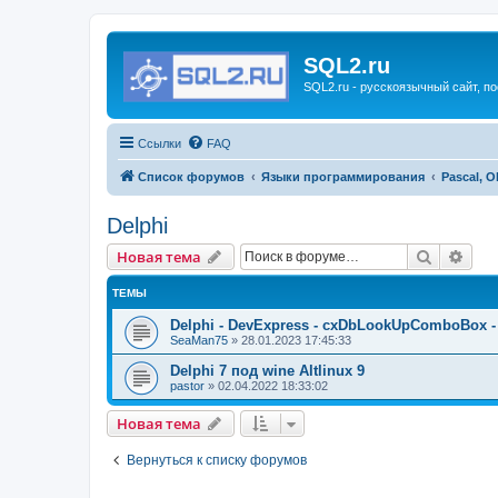
SQL2.ru
SQL2.ru - русскоязычный сайт, п
Ссылки
FAQ
Список форумов
Языки программирования
Pascal, O
Delphi
Поиск
Рас
Новая тема
ТЕМЫ
Delphi - DevExpress - cxDbLookUpComboBox 
SeaMan75
»
28.01.2023 17:45:33
Delphi 7 под wine Altlinux 9
pastor
»
02.04.2022 18:33:02
Новая тема
Вернуться к списку форумов