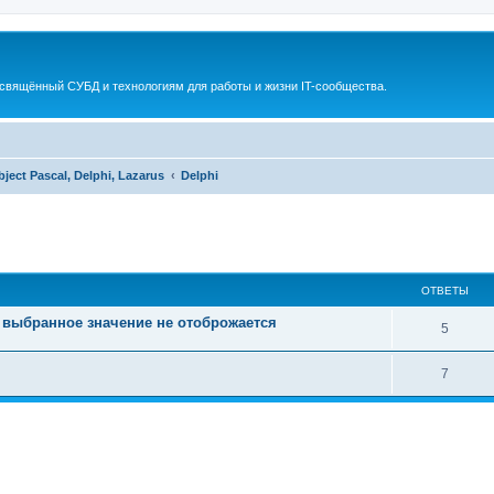
освящённый СУБД и технологиям для работы и жизни IT-сообщества.
bject Pascal, Delphi, Lazarus
Delphi
ширенный поиск
ОТВЕТЫ
- выбранное значение не отоброжается
5
7