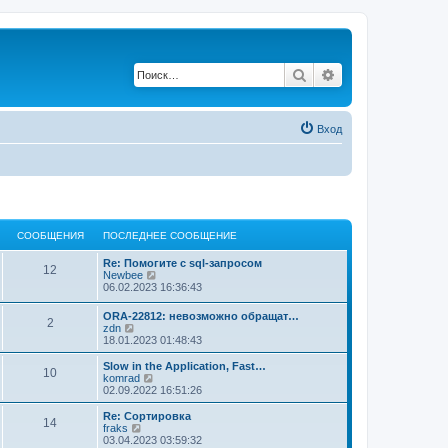
Поиск
Расширенный по
Вход
СООБЩЕНИЯ
ПОСЛЕДНЕЕ СООБЩЕНИЕ
Re: Помогите с sql-запросом
12
П
Newbee
е
06.02.2023 16:36:43
р
е
ORA-22812: невозможно обращат…
2
й
П
zdn
т
е
18.01.2023 01:48:43
и
р
к
е
Slow in the Application, Fast…
п
10
й
П
komrad
о
т
е
02.09.2022 16:51:26
с
и
р
л
к
е
Re: Сортировка
е
14
п
й
П
fraks
д
о
т
е
03.04.2023 03:59:32
н
с