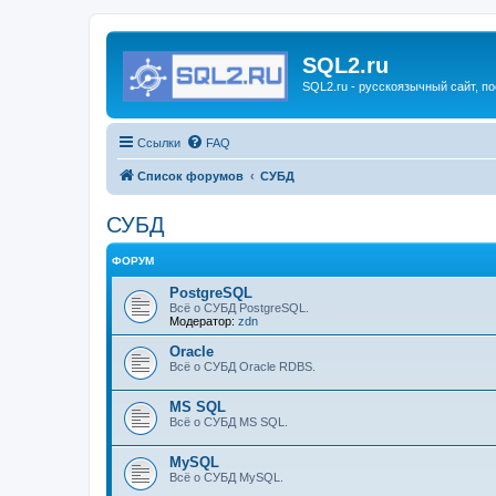
SQL2.ru
SQL2.ru - русскоязычный сайт, п
Ссылки
FAQ
Список форумов
СУБД
СУБД
ФОРУМ
PostgreSQL
Всё о СУБД PostgreSQL.
Модератор:
zdn
Oracle
Всё о СУБД Oracle RDBS.
MS SQL
Всё о СУБД MS SQL.
MySQL
Всё о СУБД MySQL.