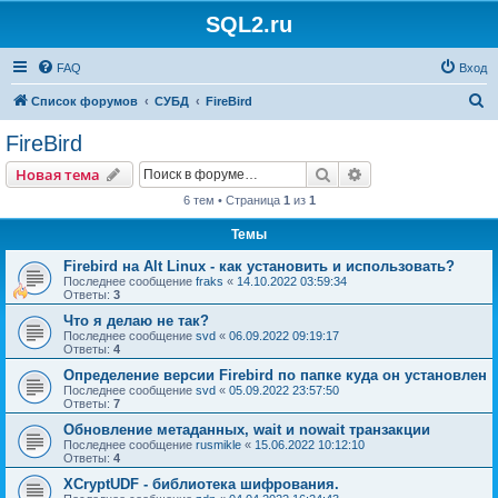
SQL2.ru
FAQ
Вход
П
Список форумов
СУБД
FireBird
о
FireBird
и
Поиск
Расширенный пои
Новая тема
с
6 тем • Страница
1
из
1
к
Темы
Firebird на Alt Linux - как установить и использовать?
Последнее сообщение
fraks
«
14.10.2022 03:59:34
Ответы:
3
Что я делаю не так?
Последнее сообщение
svd
«
06.09.2022 09:19:17
Ответы:
4
Определение версии Firebird по папке куда он установлен
Последнее сообщение
svd
«
05.09.2022 23:57:50
Ответы:
7
Обновление метаданных, wait и nowait транзакции
Последнее сообщение
rusmikle
«
15.06.2022 10:12:10
Ответы:
4
XCryptUDF - библиотека шифрования.