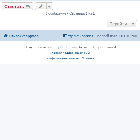
Ответить
1 сообщение • Страница
1
из
1
Перейти
Список форумов
Удалить cookies
Часовой пояс:
UTC+03:00
Создано на основе
phpBB
® Forum Software © phpBB Limited
Русская поддержка phpBB
Конфиденциальность
|
Правила