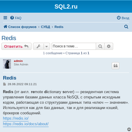
SQL2.ru
FAQ
Вход
П
Список форумов
СУБД
Redis
о
Redis
и
Поиск
Расширен
Ответить
с
1 сообщение • Страница
1
из
1
к
admin
Site Admin
Redis
С
28.06.2022 09:11:21
о
о
Redis
(от англ.
re
mote
di
ctionary
s
erver) — резидентная система
б
управления базами данных класса NoSQL с открытым исходным
щ
е
кодом, работающая со структурами данных типа «ключ — значение».
н
Используется как для баз данных, так и для реализации кэшей,
и
е
брокеров сообщений.
https://redis.io/
https://redis.io/docs/about/