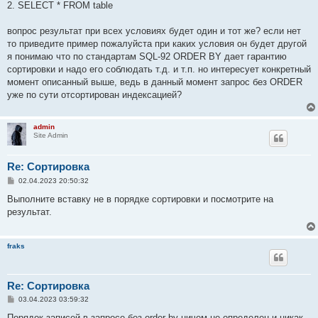
2. SELECT * FROM table
вопрос результат при всех условиях будет один и тот же? если нет
то приведите пример пожалуйста при каких условия он будет другой
я понимаю что по стандартам SQL-92 ORDER BY дает гарантию
сортировки и надо его соблюдать т.д. и т.п. но интересует конкретный
момент описанный выше, ведь в данный момент запрос без ORDER
уже по сути отсортирован индексацией?
admin
Site Admin
Re: Сортировка
С
02.04.2023 20:50:32
о
о
Выполните вставку не в порядке сортировки и посмотрите на
б
результат.
щ
е
н
и
fraks
е
Re: Сортировка
С
03.04.2023 03:59:32
о
о
Порядок записей в запросе без order by ничем не определен и никак