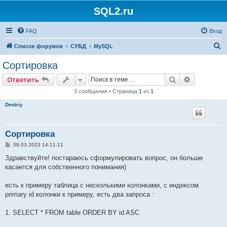
SQL2.ru
FAQ
Вход
П
Список форумов
СУБД
MySQL
о
Сортировка
и
Поиск
Расширен
Ответить
с
3 сообщения • Страница
1
из
1
к
Dmitriy
Сортировка
С
09.03.2023 14:11:11
о
о
Здравствуйте! постараюсь сформулировать вопрос, он больше
б
касается для собственного понимания)
щ
е
н
есть к примеру таблица с несколькими колонками, с индексом
и
е
primary id колонки к примеру, есть два запроса :
1. SELECT * FROM table ORDER BY id ASC