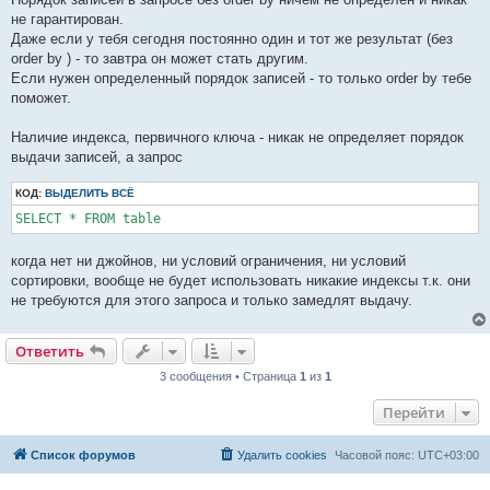
б
не гарантирован.
щ
е
Даже если у тебя сегодня постоянно один и тот же результат (без
н
order by ) - то завтра он может стать другим.
и
е
Если нужен определенный порядок записей - то только order by тебе
поможет.
Наличие индекса, первичного ключа - никак не определяет порядок
выдачи записей, а запрос
КОД:
ВЫДЕЛИТЬ ВСЁ
SELECT * FROM table 
когда нет ни джойнов, ни условий ограничения, ни условий
сортировки, вообще не будет использовать никакие индексы т.к. они
не требуются для этого запроса и только замедлят выдачу.
Ответить
3 сообщения • Страница
1
из
1
Перейти
Список форумов
Удалить cookies
Часовой пояс:
UTC+03:00