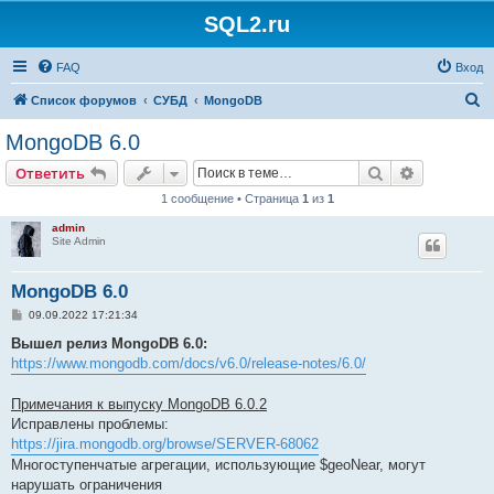
SQL2.ru
FAQ
Вход
П
Список форумов
СУБД
MongoDB
о
MongoDB 6.0
и
Поиск
Расширен
Ответить
с
1 сообщение • Страница
1
из
1
к
admin
Site Admin
MongoDB 6.0
С
09.09.2022 17:21:34
о
о
Вышел релиз MongoDB 6.0:
б
https://www.mongodb.com/docs/v6.0/release-notes/6.0/
щ
е
н
Примечания к выпуску MongoDB 6.0.2
и
е
Исправлены проблемы:
https://jira.mongodb.org/browse/SERVER-68062
Многоступенчатые агрегации, использующие $geoNear, могут
нарушать ограничения