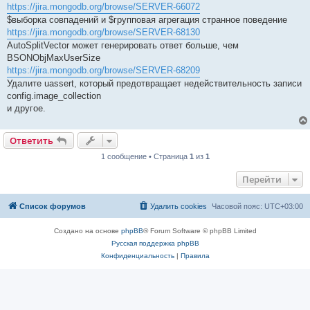
https://jira.mongodb.org/browse/SERVER-66072
$выборка совпадений и $групповая агрегация странное поведение
https://jira.mongodb.org/browse/SERVER-68130
AutoSplitVector может генерировать ответ больше, чем
BSONObjMaxUserSize
https://jira.mongodb.org/browse/SERVER-68209
Удалите uassert, который предотвращает недействительность записи
config.image_collection
и другое.
Ответить
1 сообщение • Страница
1
из
1
Перейти
Список форумов
Удалить cookies
Часовой пояс:
UTC+03:00
Создано на основе
phpBB
® Forum Software © phpBB Limited
Русская поддержка phpBB
Конфиденциальность
|
Правила