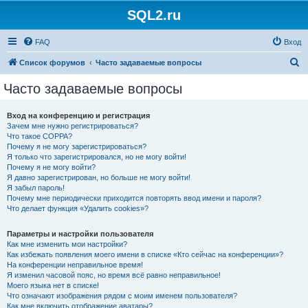
SQL2.ru
FAQ
Вход
П
Список форумов
Часто задаваемые вопросы
о
Часто задаваемые вопросы
и
с
Вход на конференцию и регистрация
Зачем мне нужно регистрироваться?
к
Что такое COPPA?
Почему я не могу зарегистрироваться?
Я только что зарегистрировался, но не могу войти!
Почему я не могу войти?
Я давно зарегистрирован, но больше не могу войти!
Я забыл пароль!
Почему мне периодически приходится повторять ввод имени и пароля?
Что делает функция «Удалить cookies»?
Параметры и настройки пользователя
Как мне изменить мои настройки?
Как избежать появления моего имени в списке «Кто сейчас на конференции»?
На конференции неправильное время!
Я изменил часовой пояс, но время всё равно неправильное!
Моего языка нет в списке!
Что означают изображения рядом с моим именем пользователя?
Как мне включить отображение аватары?