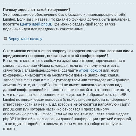
Почему здесь нет такой-то функции?
Это программное обеспечение было создано и лицензировано phpBB
Limited. Если вы считаете, что какая-то функция должна быть добавлена,
посетите
Центр идей phpBB
, где можно отдать свой голос за уже
поданные идеи или предложить собственные.
Вернуться к началу
С кем можно связаться по вопросу некорректного использования и/или
юридических вопросов, связанных с этой конференцией?
Вы можете связаться с любым из администраторов, перечисленных в
списке на странице «Наша команда». Если вы не получили ответа,
свяжитесь с владельцем домена (сделайте
whois lookup
) или, если
конференция находится на бесплатном домене (например, chat.ru,
Yahoo!, free.fr, f2s.com и т. п.), с руководством или техподдержкой данного
домена. Учтите, что phpBB Limited
не имеет никакого контроля над
данной конференцией
и не может нести никакой ответственности за то,
кем и как данная конференция используется. Не обращайтесь к phpBB
Limited по юридическим вопросам (о приостановке работы конференции,
ответственности за неё и т. д.), которые
не относятся напрямую
к сайту
phpBB.com или которые частично относятся к программному
обеспечению phpBB Limited. Если же вы всё-таки пошлёте email в адрес
phpBB Limited об использовании данной конференции
третьей стороной
,
то не ждите подробного письма, или вы можете вообще не получить
ответа.