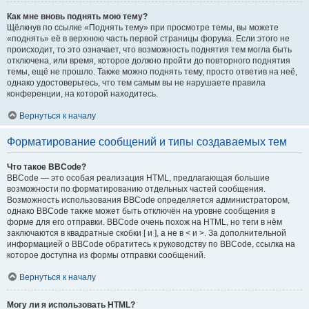
Как мне вновь поднять мою тему?
Щёлкнув по ссылке «Поднять тему» при просмотре темы, вы можете
«поднять» её в верхнюю часть первой страницы форума. Если этого не
происходит, то это означает, что возможность поднятия тем могла быть
отключена, или время, которое должно пройти до повторного поднятия
темы, ещё не прошло. Также можно поднять тему, просто ответив на неё,
однако удостоверьтесь, что тем самым вы не нарушаете правила
конференции, на которой находитесь.
Вернуться к началу
Форматирование сообщений и типы создаваемых тем
Что такое BBCode?
BBCode — это особая реализация HTML, предлагающая большие
возможности по форматированию отдельных частей сообщения.
Возможность использования BBCode определяется администратором,
однако BBCode также может быть отключён на уровне сообщения в
форме для его отправки. BBCode очень похож на HTML, но теги в нём
заключаются в квадратные скобки [ и ], а не в < и >. За дополнительной
информацией о BBCode обратитесь к руководству по BBCode, ссылка на
которое доступна из формы отправки сообщений.
Вернуться к началу
Могу ли я использовать HTML?