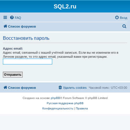
SQL2.ru
FAQ
Вход
П
Список форумов
о
Восстановить пароль
и
с
Адрес email:
Адрес email, связанный с вашей учётной записью. Если вы не изменили его в
к
Личном разделе, то это адрес email, указанный вами при регистрации.
Список форумов
Удалить cookies
Часовой пояс:
UTC+03:00
Создано на основе
phpBB
® Forum Software © phpBB Limited
Русская поддержка phpBB
Конфиденциальность
|
Правила