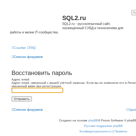
SQL2.ru
SQL2.ru - русскоязычный сайт,
посвящённый СУБД и технологиям для
работы и жизни IT-сообщества.
Ссылки
FAQ
Список форумов
Восстановить пароль
Адрес email:
Адрес email, связанный с вашей учётной записью. Если вы не изменили его в Лично
указанный вами при регистрации.
Список форумов
Удал
Создано на основе
phpBB
® Forum Software © phpBB
Русская поддержка phpBB
Конфиденциальность
|
Правила