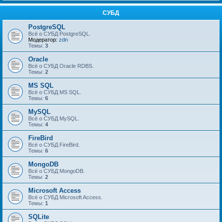
СУБД
PostgreSQL
Всё о СУБД PostgreSQL.
Модератор:
zdn
Темы:
3
Oracle
Всё о СУБД Oracle RDBS.
Темы:
2
MS SQL
Всё о СУБД MS SQL.
Темы:
6
MySQL
Всё о СУБД MySQL.
Темы:
4
FireBird
Всё о СУБД FireBird.
Темы:
6
MongoDB
Всё о СУБД MongoDB.
Темы:
2
Microsoft Access
Всё о СУБД Microsoft Access.
Темы:
1
SQLite