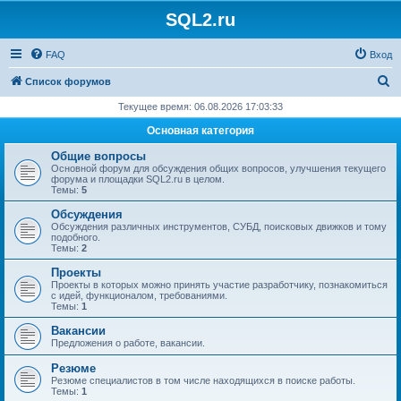
SQL2.ru
FAQ
Вход
П
Список форумов
о
Текущее время: 06.08.2026 17:03:33
и
Основная категория
с
Общие вопросы
к
Основной форум для обсуждения общих вопросов, улучшения текущего
форума и площадки SQL2.ru в целом.
Темы:
5
Обсуждения
Обсуждения различных инструментов, СУБД, поисковых движков и тому
подобного.
Темы:
2
Проекты
Проекты в которых можно принять участие разработчику, познакомиться
с идей, функционалом, требованиями.
Темы:
1
Вакансии
Предложения о работе, вакансии.
Резюме
Резюме специалистов в том числе находящихся в поиске работы.
Темы:
1