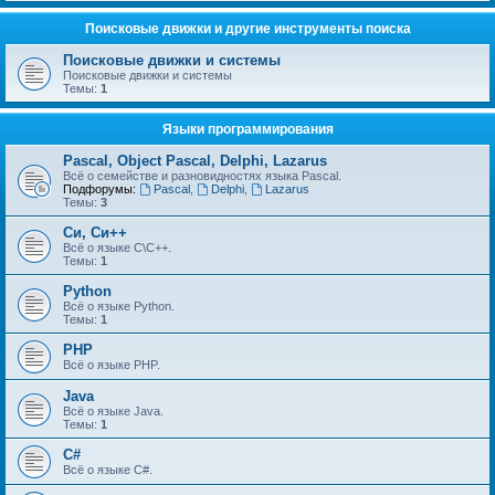
Поисковые движки и другие инструменты поиска
Поисковые движки и системы
Поисковые движки и системы
Темы:
1
Языки программирования
Pascal, Object Pascal, Delphi, Lazarus
Всё о семействе и разновидностях языка Pascal.
Подфорумы:
Pascal
,
Delphi
,
Lazarus
Темы:
3
Си, Си++
Всё о языке С\С++.
Темы:
1
Python
Всё о языке Python.
Темы:
1
PHP
Всё о языке PHP.
Java
Всё о языке Java.
Темы:
1
C#
Всё о языке C#.