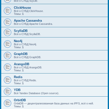
Всё о СУБД SQLite.
ClickHouse
Всё о СУБД ClickHouse.
Темы:
1
Apache Cassandra
Всё о СУБД Apache Cassandra.
ScyllaDB
Всё о СУБД ScyllaDB.
Neo4j
Всё о СУБД Neo4j.
Темы:
1
GraphDB
Всё о СУБД GraphDB.
ArangoDB
Всё о СУБД ArangoDB.
Темы:
1
Redis
Всё о СУБД Redis.
Темы:
1
YDB
Всё Yandex Database (Open source).
OrbitDB
OrbitDB — децентрализованная база данных на IPFS, всё о ней.
Темы:
1