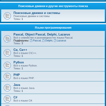
Поисковые движки и другие инструменты поиска
Поисковые движки и системы
Поисковые движки и системы
Темы:
1
Языки программирования
Pascal, Object Pascal, Delphi, Lazarus
Всё о семействе и разновидностях языка Pascal.
Подфорумы:
Pascal
,
Delphi
,
Lazarus
Темы:
3
Си, Си++
Всё о языке С\С++.
Темы:
1
Python
Всё о языке Python.
Темы:
1
PHP
Всё о языке PHP.
Java
Всё о языке Java.
Темы:
1
C#
Всё о языке C#.