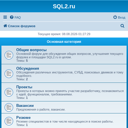
SQL2.ru
FAQ
Вход
П
Список форумов
о
Текущее время: 08.08.2026 01:27:29
и
Основная категория
с
Общие вопросы
к
Основной форум для обсуждения общих вопросов, улучшения текущего
форума и площадки SQL2.ru в целом.
Темы:
5
Обсуждения
Обсуждения различных инструментов, СУБД, поисковых движков и тому
подобного.
Темы:
2
Проекты
Проекты в которых можно принять участие разработчику, познакомиться
с идей, функционалом, требованиями.
Темы:
1
Вакансии
Предложения о работе, вакансии.
Резюме
Резюме специалистов в том числе находящихся в поиске работы.
Темы:
1