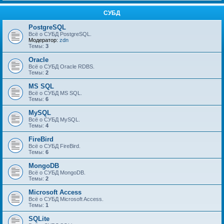
СУБД
PostgreSQL
Всё о СУБД PostgreSQL.
Модератор:
zdn
Темы:
3
Oracle
Всё о СУБД Oracle RDBS.
Темы:
2
MS SQL
Всё о СУБД MS SQL.
Темы:
6
MySQL
Всё о СУБД MySQL.
Темы:
4
FireBird
Всё о СУБД FireBird.
Темы:
6
MongoDB
Всё о СУБД MongoDB.
Темы:
2
Microsoft Access
Всё о СУБД Microsoft Access.
Темы:
1
SQLite