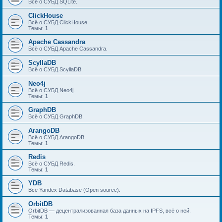
Всё о СУБД SQLite.
ClickHouse
Всё о СУБД ClickHouse.
Темы:
1
Apache Cassandra
Всё о СУБД Apache Cassandra.
ScyllaDB
Всё о СУБД ScyllaDB.
Neo4j
Всё о СУБД Neo4j.
Темы:
1
GraphDB
Всё о СУБД GraphDB.
ArangoDB
Всё о СУБД ArangoDB.
Темы:
1
Redis
Всё о СУБД Redis.
Темы:
1
YDB
Всё Yandex Database (Open source).
OrbitDB
OrbitDB — децентрализованная база данных на IPFS, всё о ней.
Темы:
1