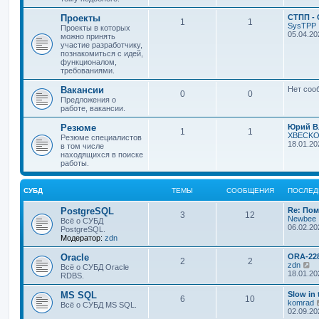
Проекты
СТПП -
1
1
SysTPP
Проекты в которых
05.04.20
можно принять
участие разработчику,
познакомиться с идей,
функционалом,
требованиями.
Вакансии
Нет соо
0
0
Предложения о
работе, вакансии.
Резюме
Юрий В
1
1
XBECKO
Резюме специалистов
18.01.20
в том числе
находящихся в поиске
работы.
СУБД
ТЕМЫ
СООБЩЕНИЯ
ПОСЛЕД
PostgreSQL
Re: Пом
3
12
Newbee
Всё о СУБД
06.02.20
PostgreSQL.
Модератор:
zdn
Oracle
ORA-22
2
2
П
zdn
Всё о СУБД Oracle
е
18.01.20
RDBS.
р
е
MS SQL
Slow in 
6
10
й
komrad
Всё о СУБД MS SQL.
т
02.09.20
и