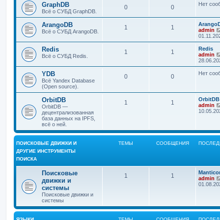
е
GraphDB
Нет соо
0
0
н
Всё о СУБД GraphDB.
и
ю
ArangoDB
Arango
1
1
admin
Всё о СУБД ArangoDB.
01.11.20
Redis
Redis
1
1
admin
Всё о СУБД Redis.
28.06.20
YDB
Нет соо
0
0
Всё Yandex Database
(Open source).
OrbitDB
OrbitDB 
1
1
admin
OrbitDB —
10.05.20
децентрализованная
база данных на IPFS,
всё о ней.
ПОИСКОВЫЕ ДВИЖКИ И
ТЕМЫ
СООБЩЕНИЯ
ПОСЛЕД
ДРУГИЕ ИНСТРУМЕНТЫ
ПОИСКА
Поисковые
Mantico
1
1
admin
движки и
01.08.20
системы
Поисковые движки и
системы
ЯЗЫКИ
ТЕМЫ
СООБЩЕНИЯ
ПОСЛЕД