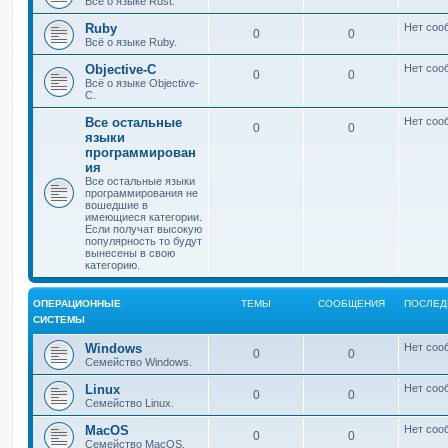
Всё о языке Rust.
Ruby
Нет соо
0
0
Всё о языке Ruby.
Objective-C
Нет соо
0
0
Всё о языке Objective-
C.
Все остальные
Нет соо
0
0
языки
программирован
ия
Все остальные языки
программирования не
вошедшие в
имеющиеся категории.
Если получат высокую
популярность то будут
вынесены в свою
категорию.
ОПЕРАЦИОННЫЕ
ТЕМЫ
СООБЩЕНИЯ
ПОСЛЕД
СИСТЕМЫ
Windows
Нет соо
0
0
Семейство Windows.
Linux
Нет соо
0
0
Семейство Linux.
MacOS
Нет соо
0
0
Семейство MacOS.