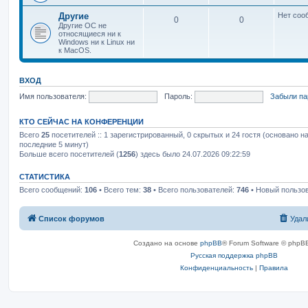
Другие
Нет соо
0
0
Другие ОС не
относящиеся ни к
Windows ни к Linux ни
к MacOS.
ВХОД
Имя пользователя:
Пароль:
Забыли па
КТО СЕЙЧАС НА КОНФЕРЕНЦИИ
Всего
25
посетителей :: 1 зарегистрированный, 0 скрытых и 24 гостя (основано н
последние 5 минут)
Больше всего посетителей (
1256
) здесь было 24.07.2026 09:22:59
СТАТИСТИКА
Всего сообщений:
106
• Всего тем:
38
• Всего пользователей:
746
• Новый пользо
Список форумов
Удал
Создано на основе
phpBB
® Forum Software © phpBB
Русская поддержка phpBB
Конфиденциальность
|
Правила