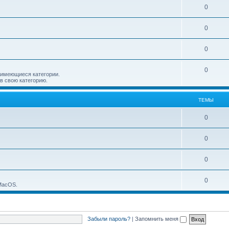
0
0
0
0
 имеющиеся категории.
в свою категорию.
ТЕМЫ
0
0
0
0
 MacOS.
Забыли пароль?
|
Запомнить меня