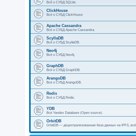
Всё о СУБД SQLite.
ClickHouse
Всё о СУБД ClickHouse.
Apache Cassandra
Всё о СУБД Apache Cassandra.
ScyllaDB
Всё о СУБД ScyllaDB.
Neo4j
Всё о СУБД Neo4j.
GraphDB
Всё о СУБД GraphDB.
ArangoDB
Всё о СУБД ArangoDB.
Redis
Всё о СУБД Redis.
YDB
Всё Yandex Database (Open source).
OrbitDB
OrbitDB — децентрализованная база данных на IPFS, всё