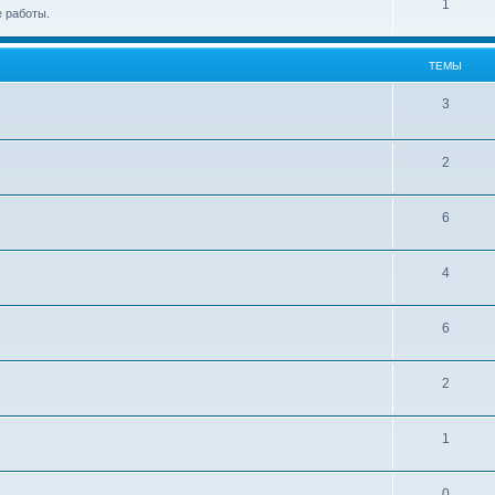
1
 работы.
ТЕМЫ
3
2
6
4
6
2
1
0