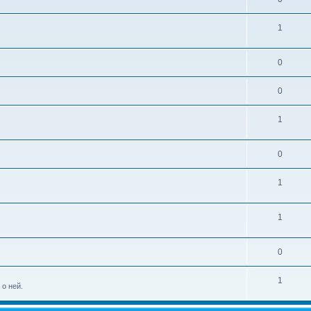
1
0
0
1
0
1
1
0
1
 о ней.