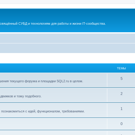
освящённый СУБД и технологиям для работы и жизни IT-сообщества.
ТЕМЫ
5
ения текущего форума и площадки SQL2.ru в целом.
2
движков и тому подобного.
1
, познакомиться с идей, функционалом, требованиями.
0