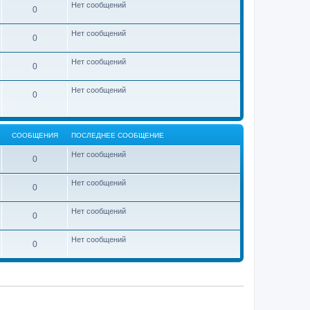
ю
с
Нет сообщений
щ
с
0
л
е
о
е
н
о
д
и
б
Нет сообщений
0
н
ю
щ
е
е
м
н
Нет сообщений
у
0
и
с
ю
о
о
Нет сообщений
0
б
щ
е
н
и
СООБЩЕНИЯ
ПОСЛЕДНЕЕ СООБЩЕНИЕ
ю
Нет сообщений
0
Нет сообщений
0
Нет сообщений
0
Нет сообщений
0