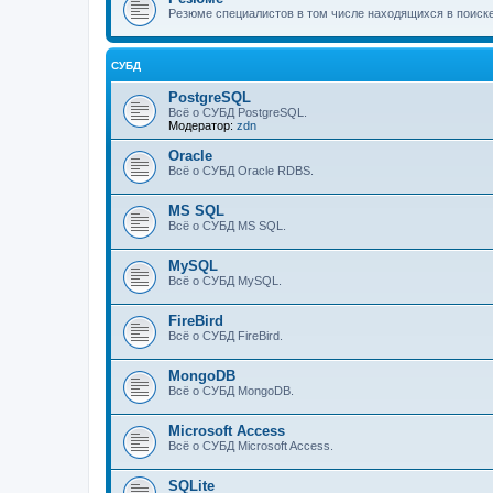
Резюме специалистов в том числе находящихся в поиске
СУБД
PostgreSQL
Всё о СУБД PostgreSQL.
Модератор:
zdn
Oracle
Всё о СУБД Oracle RDBS.
MS SQL
Всё о СУБД MS SQL.
MySQL
Всё о СУБД MySQL.
FireBird
Всё о СУБД FireBird.
MongoDB
Всё о СУБД MongoDB.
Microsoft Access
Всё о СУБД Microsoft Access.
SQLite