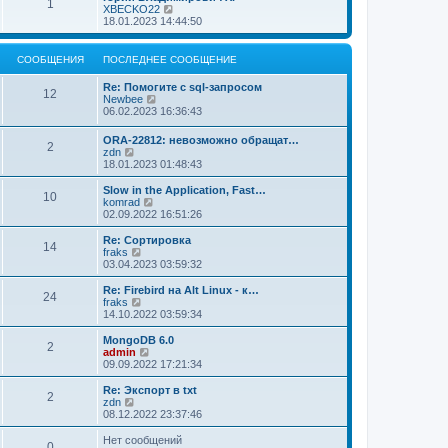
к
1
П
XBECKO22
м
е
п
е
18.01.2023 14:44:50
у
д
о
р
с
н
с
е
о
е
л
й
о
м
СООБЩЕНИЯ
ПОСЛЕДНЕЕ СООБЩЕНИЕ
е
т
б
у
д
и
щ
с
н
Re: Помогите с sql-запросом
к
12
е
о
е
П
Newbee
п
н
о
м
е
06.02.2023 16:36:43
о
и
б
у
р
с
ю
щ
с
е
ORA-22812: невозможно обращат…
л
е
о
2
й
П
zdn
е
н
о
т
е
18.01.2023 01:48:43
д
и
б
и
р
н
ю
щ
к
е
е
Slow in the Application, Fast…
е
п
10
й
м
П
komrad
н
о
т
у
е
02.09.2022 16:51:26
и
с
и
с
р
ю
л
к
о
е
Re: Сортировка
е
14
п
о
й
П
fraks
д
о
б
т
е
03.04.2023 03:59:32
н
с
щ
и
р
е
л
е
к
е
Re: Firebird на Alt Linux - к…
м
е
24
н
п
й
П
fraks
у
д
и
о
т
е
14.10.2022 03:59:34
с
н
ю
с
и
р
о
е
л
к
е
о
MongoDB 6.0
м
е
2
п
й
б
П
admin
у
д
о
т
щ
е
09.09.2022 17:21:34
с
н
с
и
е
р
о
е
л
к
н
е
Re: Экспорт в txt
о
м
е
2
п
и
й
П
zdn
б
у
д
о
ю
т
е
08.12.2022 23:37:46
щ
с
н
с
и
р
е
о
е
л
к
е
н
Нет сообщений
о
м
е
0
п