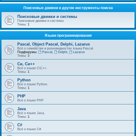
Поисковые движки и другие инструменты поиска
Поисковые движки и системы
Поисковые движки и системы
Темы:
1
Языки программирования
Pascal, Object Pascal, Delphi, Lazarus
Всё о семействе и разновидностях языка Pascal.
Подфорумы:
Pascal
,
Delphi
,
Lazarus
Темы:
3
Си, Си++
Всё о языке С\С++.
Темы:
1
Python
Всё о языке Python.
Темы:
1
PHP
Всё о языке PHP.
Java
Всё о языке Java.
Темы:
1
C#
Всё о языке C#.