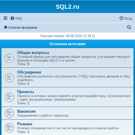
SQL2.ru
FAQ
Вход
П
Список форумов
о
Текущее время: 08.08.2026 12:34:11
и
Основная категория
с
Общие вопросы
к
Основной форум для обсуждения общих вопросов, улучшения текущего
форума и площадки SQL2.ru в целом.
Темы:
5
Обсуждения
Обсуждения различных инструментов, СУБД, поисковых движков и тому
подобного.
Темы:
2
Проекты
Проекты в которых можно принять участие разработчику, познакомиться
с идей, функционалом, требованиями.
Темы:
1
Вакансии
Предложения о работе, вакансии.
Резюме
Резюме специалистов в том числе находящихся в поиске работы.
Темы:
1