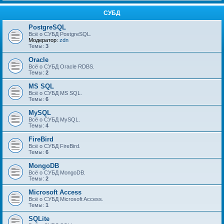
СУБД
PostgreSQL
Всё о СУБД PostgreSQL.
Модератор:
zdn
Темы:
3
Oracle
Всё о СУБД Oracle RDBS.
Темы:
2
MS SQL
Всё о СУБД MS SQL.
Темы:
6
MySQL
Всё о СУБД MySQL.
Темы:
4
FireBird
Всё о СУБД FireBird.
Темы:
6
MongoDB
Всё о СУБД MongoDB.
Темы:
2
Microsoft Access
Всё о СУБД Microsoft Access.
Темы:
1
SQLite