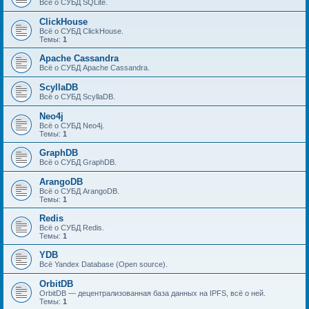
Всё о СУБД SQLite.
ClickHouse
Всё о СУБД ClickHouse.
Темы:
1
Apache Cassandra
Всё о СУБД Apache Cassandra.
ScyllaDB
Всё о СУБД ScyllaDB.
Neo4j
Всё о СУБД Neo4j.
Темы:
1
GraphDB
Всё о СУБД GraphDB.
ArangoDB
Всё о СУБД ArangoDB.
Темы:
1
Redis
Всё о СУБД Redis.
Темы:
1
YDB
Всё Yandex Database (Open source).
OrbitDB
OrbitDB — децентрализованная база данных на IPFS, всё о ней.
Темы:
1