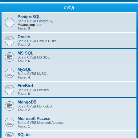
СУБД
PostgreSQL
Всё о СУБД PostgreSQL.
Модератор:
zdn
Темы:
3
Oracle
Всё о СУБД Oracle RDBS.
Темы:
2
MS SQL
Всё о СУБД MS SQL.
Темы:
6
MySQL
Всё о СУБД MySQL.
Темы:
4
FireBird
Всё о СУБД FireBird.
Темы:
6
MongoDB
Всё о СУБД MongoDB.
Темы:
2
Microsoft Access
Всё о СУБД Microsoft Access.
Темы:
1
SQLite