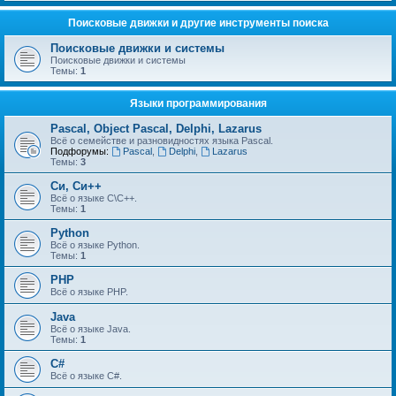
Поисковые движки и другие инструменты поиска
Поисковые движки и системы
Поисковые движки и системы
Темы:
1
Языки программирования
Pascal, Object Pascal, Delphi, Lazarus
Всё о семействе и разновидностях языка Pascal.
Подфорумы:
Pascal
,
Delphi
,
Lazarus
Темы:
3
Си, Си++
Всё о языке С\С++.
Темы:
1
Python
Всё о языке Python.
Темы:
1
PHP
Всё о языке PHP.
Java
Всё о языке Java.
Темы:
1
C#
Всё о языке C#.