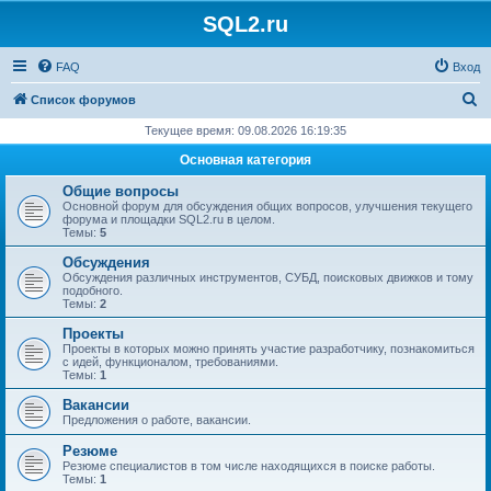
SQL2.ru
FAQ
Вход
П
Список форумов
о
Текущее время: 09.08.2026 16:19:35
и
Основная категория
с
Общие вопросы
к
Основной форум для обсуждения общих вопросов, улучшения текущего
форума и площадки SQL2.ru в целом.
Темы:
5
Обсуждения
Обсуждения различных инструментов, СУБД, поисковых движков и тому
подобного.
Темы:
2
Проекты
Проекты в которых можно принять участие разработчику, познакомиться
с идей, функционалом, требованиями.
Темы:
1
Вакансии
Предложения о работе, вакансии.
Резюме
Резюме специалистов в том числе находящихся в поиске работы.
Темы:
1