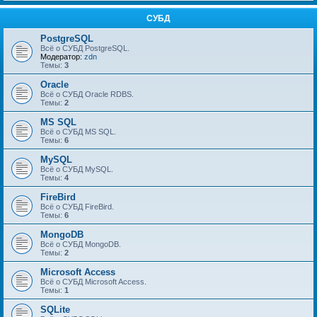
СУБД
PostgreSQL
Всё о СУБД PostgreSQL.
Модератор:
zdn
Темы:
3
Oracle
Всё о СУБД Oracle RDBS.
Темы:
2
MS SQL
Всё о СУБД MS SQL.
Темы:
6
MySQL
Всё о СУБД MySQL.
Темы:
4
FireBird
Всё о СУБД FireBird.
Темы:
6
MongoDB
Всё о СУБД MongoDB.
Темы:
2
Microsoft Access
Всё о СУБД Microsoft Access.
Темы:
1
SQLite