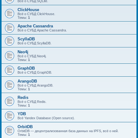
Всё о СУБД SQLite.
ClickHouse
Всё о СУБД ClickHouse.
Темы:
1
Apache Cassandra
Всё о СУБД Apache Cassandra.
ScyllaDB
Всё о СУБД ScyllaDB.
Neo4j
Всё о СУБД Neo4j.
Темы:
1
GraphDB
Всё о СУБД GraphDB.
ArangoDB
Всё о СУБД ArangoDB.
Темы:
1
Redis
Всё о СУБД Redis.
Темы:
1
YDB
Всё Yandex Database (Open source).
OrbitDB
OrbitDB — децентрализованная база данных на IPFS, всё о ней.
Темы:
1