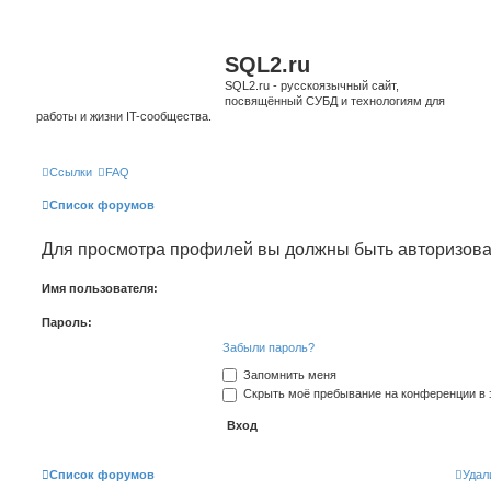
SQL2.ru
SQL2.ru - русскоязычный сайт,
посвящённый СУБД и технологиям для
работы и жизни IT-сообщества.
Ссылки
FAQ
Список форумов
Для просмотра профилей вы должны быть авторизов
Имя пользователя:
Пароль:
Забыли пароль?
Запомнить меня
Скрыть моё пребывание на конференции в э
Список форумов
Удал