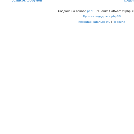
Список форумов
Удал
Создано на основе
phpBB
® Forum Software © phpBB
Русская поддержка phpBB
Конфиденциальность
|
Правила