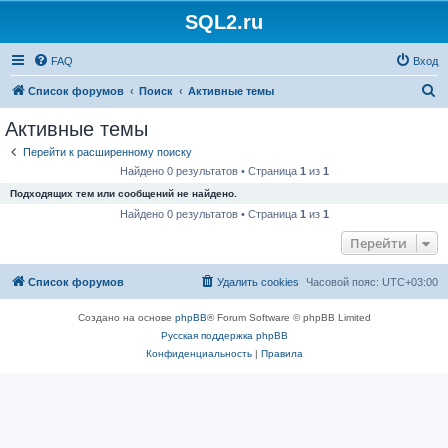
SQL2.ru
FAQ
Вход
П
Список форумов
Поиск
Активные темы
о
Активные темы
и
Перейти к расширенному поиску
с
Найдено 0 результатов • Страница
1
из
1
к
Подходящих тем или сообщений не найдено.
Найдено 0 результатов • Страница
1
из
1
Перейти
Список форумов
Удалить cookies
Часовой пояс:
UTC+03:00
Создано на основе
phpBB
® Forum Software © phpBB Limited
Русская поддержка phpBB
Конфиденциальность
|
Правила