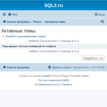
SQL2.ru
FAQ
Вход
П
Список форумов
Поиск
Активные темы
о
Активные темы
и
Перейти к расширенному поиску
с
Найдено 0 результатов • Страница
1
из
1
к
Подходящих тем или сообщений не найдено.
Найдено 0 результатов • Страница
1
из
1
Перейти
Список форумов
Удалить cookies
Часовой пояс:
UTC+03:00
Создано на основе
phpBB
® Forum Software © phpBB Limited
Русская поддержка phpBB
Конфиденциальность
|
Правила