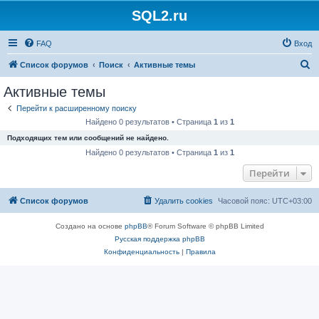
SQL2.ru
FAQ
Вход
П
Список форумов
Поиск
Активные темы
о
Активные темы
и
Перейти к расширенному поиску
с
Найдено 0 результатов • Страница
1
из
1
к
Подходящих тем или сообщений не найдено.
Найдено 0 результатов • Страница
1
из
1
Перейти
Список форумов
Удалить cookies
Часовой пояс:
UTC+03:00
Создано на основе
phpBB
® Forum Software © phpBB Limited
Русская поддержка phpBB
Конфиденциальность
|
Правила