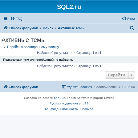
SQL2.ru
FAQ
Вход
П
Список форумов
Поиск
Активные темы
о
Активные темы
и
Перейти к расширенному поиску
с
Найдено 0 результатов • Страница
1
из
1
к
Подходящих тем или сообщений не найдено.
Найдено 0 результатов • Страница
1
из
1
Перейти
Список форумов
Удалить cookies
Часовой пояс:
UTC+03:00
Создано на основе
phpBB
® Forum Software © phpBB Limited
Русская поддержка phpBB
Конфиденциальность
|
Правила