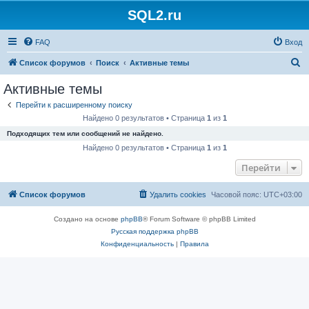
SQL2.ru
FAQ
Вход
П
Список форумов
Поиск
Активные темы
о
Активные темы
и
Перейти к расширенному поиску
с
Найдено 0 результатов • Страница
1
из
1
к
Подходящих тем или сообщений не найдено.
Найдено 0 результатов • Страница
1
из
1
Перейти
Список форумов
Удалить cookies
Часовой пояс:
UTC+03:00
Создано на основе
phpBB
® Forum Software © phpBB Limited
Русская поддержка phpBB
Конфиденциальность
|
Правила