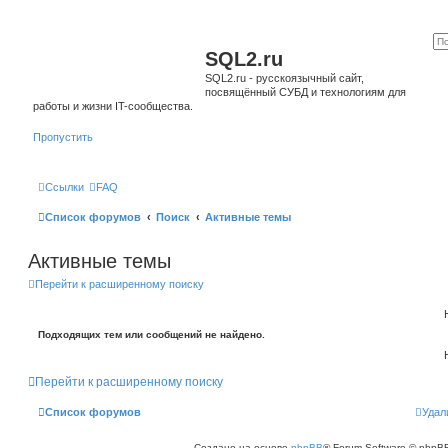
SQL2.ru
SQL2.ru - русскоязычный сайт,
посвящённый СУБД и технологиям для
работы и жизни IT-сообщества.
Пропустить
Ссылки
FAQ
Список форумов
Поиск
Активные темы
Активные темы
Перейти к расширенному поиску
Подходящих тем или сообщений не найдено.
Перейти к расширенному поиску
Список форумов
Удал
Создано на основе
phpBB
® Forum Software © phpBB