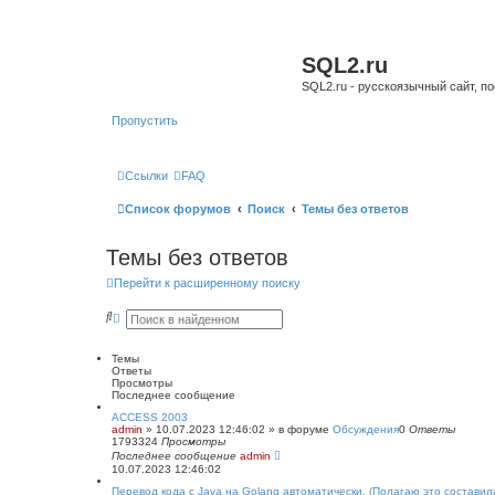
SQL2.ru
SQL2.ru - русскоязычный сайт, п
Пропустить
Ссылки
FAQ
Список форумов
Поиск
Темы без ответов
Темы без ответов
Перейти к расширенному поиску
П
Р
о
а
и
с
с
ш
Темы
к
и
Ответы
р
Просмотры
е
Последнее сообщение
н
ACCESS 2003
н
admin
»
10.07.2023 12:46:02
» в форуме
Обсуждения
0
Ответы
ы
1793324
Просмотры
й
Последнее сообщение
admin
п
10.07.2023 12:46:02
о
и
Перевод кода с Java на Golang автоматически. (Полагаю это состави