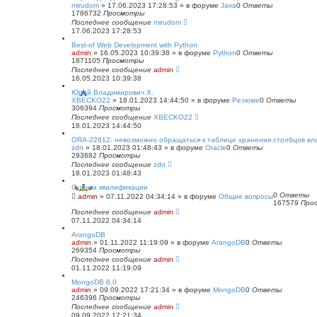
с
mirudom
»
17.06.2023 17:28:53
» в форуме
Java
0
Ответы
к
1786732
Просмотры
Последнее сообщение
mirudom
17.06.2023 17:28:53
Best-of Web Development with Python
admin
»
16.05.2023 10:39:38
» в форуме
Python
0
Ответы
1871105
Просмотры
Последнее сообщение
admin
16.05.2023 10:39:38
Юрий Владимирович Х.
XBECKO22
»
18.01.2023 14:44:50
» в форуме
Резюме
0
Ответы
306394
Просмотры
Последнее сообщение
XBECKO22
18.01.2023 14:44:50
ORA-22812: невозможно обращаться к таблице хранения столбцов в
zdn
»
18.01.2023 01:48:43
» в форуме
Oracle
0
Ответы
293682
Просмотры
Последнее сообщение
zdn
18.01.2023 01:48:43
Оценка квалификации
0
Ответы
admin
»
07.11.2022 04:34:14
» в форуме
Общие вопросы
167579
Про
Последнее сообщение
admin
07.11.2022 04:34:14
ArangoDB
admin
»
01.11.2022 11:19:09
» в форуме
ArangoDB
0
Ответы
269354
Просмотры
Последнее сообщение
admin
01.11.2022 11:19:09
MongoDB 6.0
admin
»
09.09.2022 17:21:34
» в форуме
MongoDB
0
Ответы
246396
Просмотры
Последнее сообщение
admin
09.09.2022 17:21:34