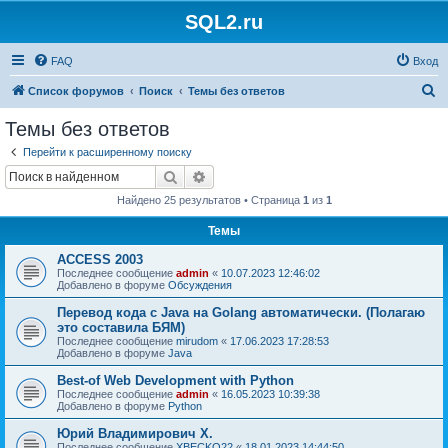
SQL2.ru
FAQ
Вход
П
Список форумов
Поиск
Темы без ответов
о
Темы без ответов
и
Перейти к расширенному поиску
с
Поиск
Расширенный поиск
к
Найдено 25 результатов • Страница
1
из
1
Темы
ACCESS 2003
Последнее сообщение
admin
«
10.07.2023 12:46:02
Добавлено в форуме
Обсуждения
Перевод кода с Java на Golang автоматически. (Полагаю
это составила БЯМ)
Последнее сообщение
mirudom
«
17.06.2023 17:28:53
Добавлено в форуме
Java
Best-of Web Development with Python
Последнее сообщение
admin
«
16.05.2023 10:39:38
Добавлено в форуме
Python
Юрий Владимирович Х.
Последнее сообщение
XBECKO22
«
18.01.2023 14:44:50