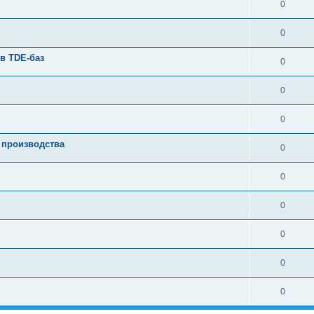
0
0
в TDE-баз
0
0
0
 производства
0
0
0
0
0
0