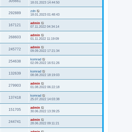
305661
18.01.2023 14:44:50
zdn
292889
18.01.2023 01:48:43
admin
167121
07.11.2022 04:34:14
admin
268603
01.11.2022 11:19:09
admin
245772
09.09.2022 17:21:34
komrad
254638
02.09.2022 16:51:26
komrad
132639
08.08.2022 18:19:03
admin
279903
01.08.2022 06:22:18
komrad
137418
25.07.2022 14:03:38
admin
151705
30.06.2022 13:39:25
admin
244741
28.06.2022 09:11:21
admin