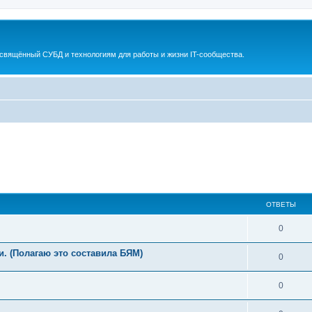
освящённый СУБД и технологиям для работы и жизни IT-сообщества.
ОТВЕТЫ
0
и. (Полагаю это составила БЯМ)
0
0