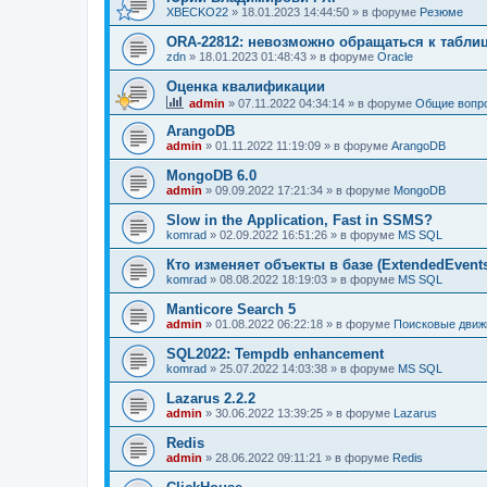
XBECKO22
»
18.01.2023 14:44:50
» в форуме
Резюме
ORA-22812: невозможно обращаться к табли
zdn
»
18.01.2023 01:48:43
» в форуме
Oracle
Оценка квалификации
admin
»
07.11.2022 04:34:14
» в форуме
Общие вопр
ArangoDB
admin
»
01.11.2022 11:19:09
» в форуме
ArangoDB
MongoDB 6.0
admin
»
09.09.2022 17:21:34
» в форуме
MongoDB
Slow in the Application, Fast in SSMS?
komrad
»
02.09.2022 16:51:26
» в форуме
MS SQL
Кто изменяет объекты в базе (ExtendedEvent
komrad
»
08.08.2022 18:19:03
» в форуме
MS SQL
Manticore Search 5
admin
»
01.08.2022 06:22:18
» в форуме
Поисковые движ
SQL2022: Tempdb enhancement
komrad
»
25.07.2022 14:03:38
» в форуме
MS SQL
Lazarus 2.2.2
admin
»
30.06.2022 13:39:25
» в форуме
Lazarus
Redis
admin
»
28.06.2022 09:11:21
» в форуме
Redis