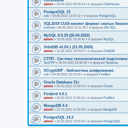
ClickHouse
admin
»
28.06.2022 09:09:24
» в форуме
ClickHouse
PostgreSQL 15
zdn
»
19.06.2022 13:47:32
» в форуме
PostgreSQL
SQL2019 CU16 меняет формат сжатых бекапо
komrad
»
08.06.2022 19:11:39
» в форуме
MS SQL
MySQL 8.0.29 (26.04.2022)
admin
»
10.05.2022 19:26:40
» в форуме
MySQL
OrbitDB v0.24.1 (21.05.2020)
admin
»
10.05.2022 19:03:07
» в форуме
OrbitDB
СТПП - Система технологической подготовки
SysTPP
»
05.04.2022 20:46:39
» в форуме
Проекты
XCryptUDF - библиотека шифрования.
zdn
»
04.04.2022 16:24:43
» в форуме
FireBird
Oracle Database 21c
admin
»
30.03.2022 19:08:44
» в форуме
Oracle
Firebird 4.0.1
admin
»
26.03.2022 17:56:21
» в форуме
FireBird
MongoDB 4.4
admin
»
22.03.2022 11:09:40
» в форуме
MongoDB
PostgreSQL 14.2
admin
»
20.03.2022 14:55:55
» в форуме
PostgreSQL