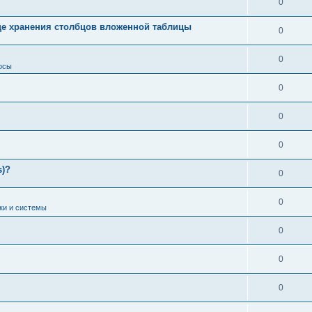
0
це хранения столбцов вложенной таблицы
0
0
осы
0
0
0
s)?
0
0
ки и системы
0
0
0