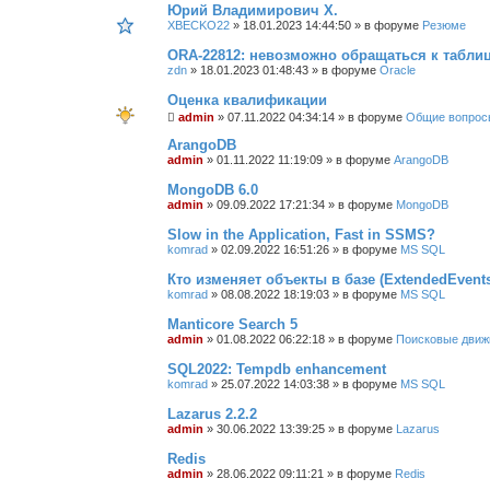
Юрий Владимирович Х.
XBECKO22
»
18.01.2023 14:44:50
» в форуме
Резюме
ORA-22812: невозможно обращаться к табли
zdn
»
18.01.2023 01:48:43
» в форуме
Oracle
Оценка квалификации
admin
»
07.11.2022 04:34:14
» в форуме
Общие вопрос
ArangoDB
admin
»
01.11.2022 11:19:09
» в форуме
ArangoDB
MongoDB 6.0
admin
»
09.09.2022 17:21:34
» в форуме
MongoDB
Slow in the Application, Fast in SSMS?
komrad
»
02.09.2022 16:51:26
» в форуме
MS SQL
Кто изменяет объекты в базе (ExtendedEvent
komrad
»
08.08.2022 18:19:03
» в форуме
MS SQL
Manticore Search 5
admin
»
01.08.2022 06:22:18
» в форуме
Поисковые движ
SQL2022: Tempdb enhancement
komrad
»
25.07.2022 14:03:38
» в форуме
MS SQL
Lazarus 2.2.2
admin
»
30.06.2022 13:39:25
» в форуме
Lazarus
Redis
admin
»
28.06.2022 09:11:21
» в форуме
Redis