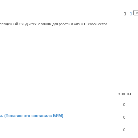
Поис
Ра
освящённый СУБД и технологиям для работы и жизни IT-сообщества.
ОТВЕТЫ
0
и. (Полагаю это составила БЯМ)
0
0