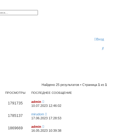
к
сширенный поиск
Вход
П
о
и
с
к
Найдено 25 результатов • Страница
1
из
1
ПРОСМОТРЫ
ПОСЛЕДНЕЕ СООБЩЕНИЕ
admin
1791735
10.07.2023 12:46:02
mirudom
1785137
17.06.2023 17:28:53
admin
1869669
16.05.2023 10:39:38