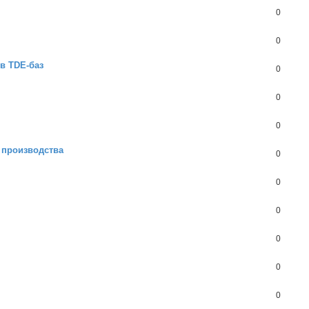
0
0
в TDE-баз
0
0
0
 производства
0
0
0
0
0
0