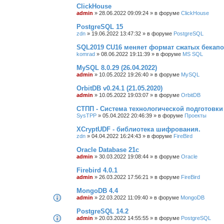
ClickHouse
admin
»
28.06.2022 09:09:24
» в форуме
ClickHouse
PostgreSQL 15
zdn
»
19.06.2022 13:47:32
» в форуме
PostgreSQL
SQL2019 CU16 меняет формат сжатых бекапо
komrad
»
08.06.2022 19:11:39
» в форуме
MS SQL
MySQL 8.0.29 (26.04.2022)
admin
»
10.05.2022 19:26:40
» в форуме
MySQL
OrbitDB v0.24.1 (21.05.2020)
admin
»
10.05.2022 19:03:07
» в форуме
OrbitDB
СТПП - Система технологической подготовки
SysTPP
»
05.04.2022 20:46:39
» в форуме
Проекты
XCryptUDF - библиотека шифрования.
zdn
»
04.04.2022 16:24:43
» в форуме
FireBird
Oracle Database 21c
admin
»
30.03.2022 19:08:44
» в форуме
Oracle
Firebird 4.0.1
admin
»
26.03.2022 17:56:21
» в форуме
FireBird
MongoDB 4.4
admin
»
22.03.2022 11:09:40
» в форуме
MongoDB
PostgreSQL 14.2
admin
»
20.03.2022 14:55:55
» в форуме
PostgreSQL