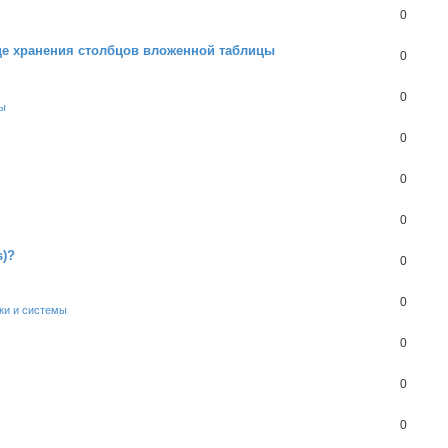
0
це хранения столбцов вложенной таблицы
0
0
ы
0
0
0
s)?
0
0
ки и системы
0
0
0