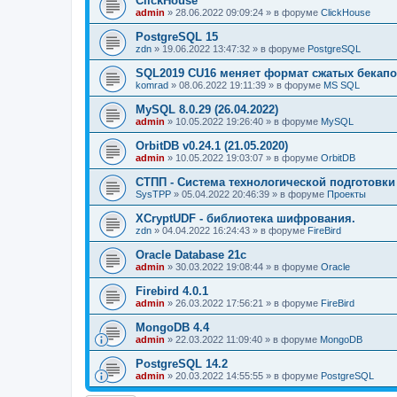
ClickHouse
admin
»
28.06.2022 09:09:24
» в форуме
ClickHouse
PostgreSQL 15
zdn
»
19.06.2022 13:47:32
» в форуме
PostgreSQL
SQL2019 CU16 меняет формат сжатых бекапо
komrad
»
08.06.2022 19:11:39
» в форуме
MS SQL
MySQL 8.0.29 (26.04.2022)
admin
»
10.05.2022 19:26:40
» в форуме
MySQL
OrbitDB v0.24.1 (21.05.2020)
admin
»
10.05.2022 19:03:07
» в форуме
OrbitDB
СТПП - Система технологической подготовки
SysTPP
»
05.04.2022 20:46:39
» в форуме
Проекты
XCryptUDF - библиотека шифрования.
zdn
»
04.04.2022 16:24:43
» в форуме
FireBird
Oracle Database 21c
admin
»
30.03.2022 19:08:44
» в форуме
Oracle
Firebird 4.0.1
admin
»
26.03.2022 17:56:21
» в форуме
FireBird
MongoDB 4.4
admin
»
22.03.2022 11:09:40
» в форуме
MongoDB
PostgreSQL 14.2
admin
»
20.03.2022 14:55:55
» в форуме
PostgreSQL