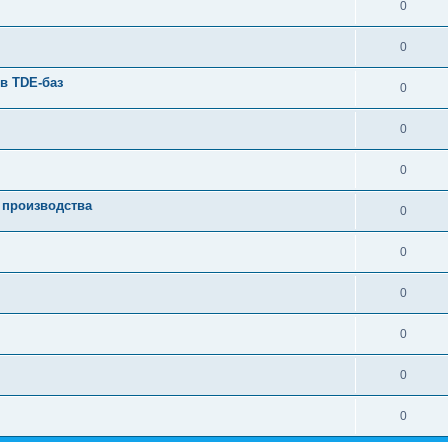
0
0
в TDE-баз
0
0
0
 производства
0
0
0
0
0
0