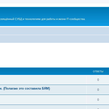
освящённый СУБД и технологиям для работы и жизни IT-сообщества.
ОТВЕТЫ
0
и. (Полагаю это составила БЯМ)
0
0