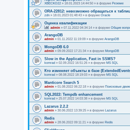
XBECKO22
»
18.01.2023 14:44:50
» в форуме
Резюме
ORA-22812: невозможно обращаться к табли
zdn
»
18.01.2023 01:48:43
» в форуме
Oracle
Оценка квалификации
admin
»
07.11.2022 04:34:14
» в форуме
Общие вопр
ArangoDB
admin
»
01.11.2022 11:19:09
» в форуме
ArangoDB
MongoDB 6.0
admin
»
09.09.2022 17:21:34
» в форуме
MongoDB
Slow in the Application, Fast in SSMS?
komrad
»
02.09.2022 16:51:26
» в форуме
MS SQL
Кто изменяет объекты в базе (ExtendedEvent
komrad
»
08.08.2022 18:19:03
» в форуме
MS SQL
Manticore Search 5
admin
»
01.08.2022 06:22:18
» в форуме
Поисковые движ
SQL2022: Tempdb enhancement
komrad
»
25.07.2022 14:03:38
» в форуме
MS SQL
Lazarus 2.2.2
admin
»
30.06.2022 13:39:25
» в форуме
Lazarus
Redis
admin
»
28.06.2022 09:11:21
» в форуме
Redis