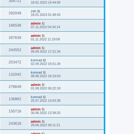
304721
18.01.2023 14:44:50
zdn
292049
18.01.2023 01:48:43
admin
166536
07.11.2022 04:34:14
admin
267639
01.11.2022 11:19:09
admin
244552
09.09.2022 17:21:34
komrad
253472
02.09.2022 16:51:26
komrad
132042
08.08.2022 18:19:03
admin
278649
01.08.2022 06:22:18
komrad
136862
25.07.2022 14:03:38
admin
150718
30.06.2022 13:39:25
admin
243618
28.06.2022 09:11:21
admin