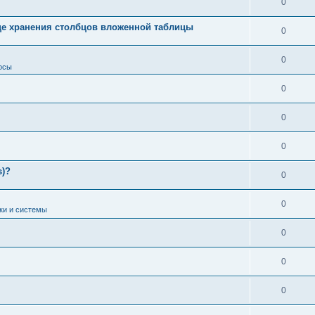
0
це хранения столбцов вложенной таблицы
0
0
осы
0
0
0
s)?
0
0
ки и системы
0
0
0