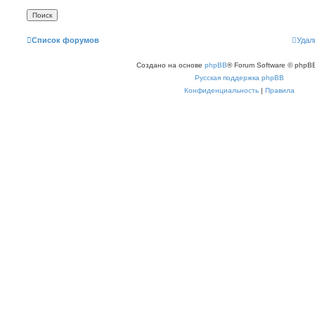
Список форумов
Удал
Создано на основе
phpBB
® Forum Software © phpBB
Русская поддержка phpBB
Конфиденциальность
|
Правила