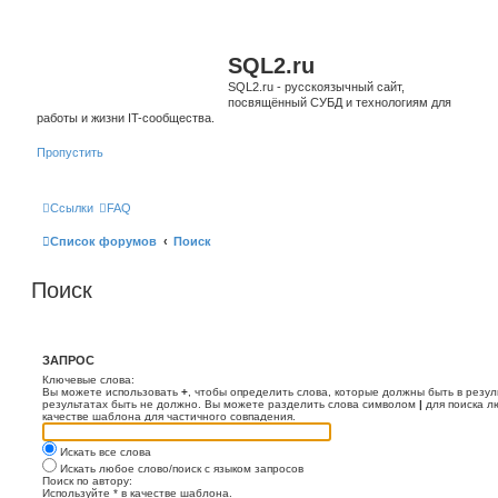
SQL2.ru
SQL2.ru - русскоязычный сайт,
посвящённый СУБД и технологиям для
работы и жизни IT-сообщества.
Пропустить
Ссылки
FAQ
Список форумов
Поиск
Поиск
ЗАПРОС
Ключевые слова:
Вы можете использовать
+
, чтобы определить слова, которые должны быть в резул
результатах быть не должно. Вы можете разделить слова символом
|
для поиска л
качестве шаблона для частичного совпадения.
Искать все слова
Искать любое слово/поиск с языком запросов
Поиск по автору:
Используйте * в качестве шаблона.