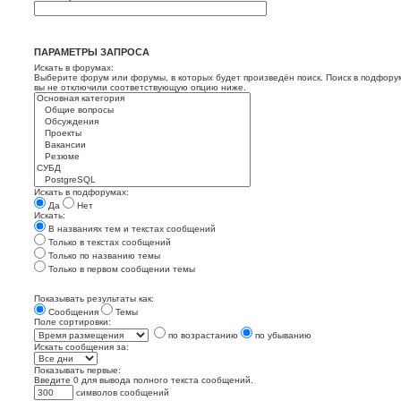
ПАРАМЕТРЫ ЗАПРОСА
Искать в форумах:
Выберите форум или форумы, в которых будет произведён поиск. Поиск в подфору
вы не отключили соответствующую опцию ниже.
Искать в подфорумах:
Да
Нет
Искать:
В названиях тем и текстах сообщений
Только в текстах сообщений
Только по названию темы
Только в первом сообщении темы
Показывать результаты как:
Сообщения
Темы
Поле сортировки:
по возрастанию
по убыванию
Искать сообщения за:
Показывать первые:
Введите 0 для вывода полного текста сообщений.
символов сообщений