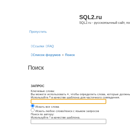
SQL2.ru
SQL2.ru - русскоязычный сайт, п
Пропустить
Ссылки
FAQ
Список форумов
Поиск
Поиск
ЗАПРОС
Ключевые слова:
Вы можете использовать
+
, чтобы определить слова, которые должны
Используйте
*
в качестве шаблона для частичного совпадения.
Искать все слова
Искать любое слово/поиск с языком запросов
Поиск по автору:
Используйте * в качестве шаблона.