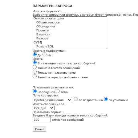
ПАРАМЕТРЫ ЗАПРОСА
Искать в форумах:
Выберите форум или форумы, в которых будет произведён поиск. По
Искать в подфорумах:
Да
Нет
Искать:
В названиях тем и текстах сообщений
Только в текстах сообщений
Только по названию темы
Только в первом сообщении темы
Показывать результаты как:
Сообщения
Темы
Поле сортировки:
по возрастанию
по убыванию
Искать сообщения за:
Показывать первые:
Введите 0 для вывода полного текста сообщений.
символов сообщений