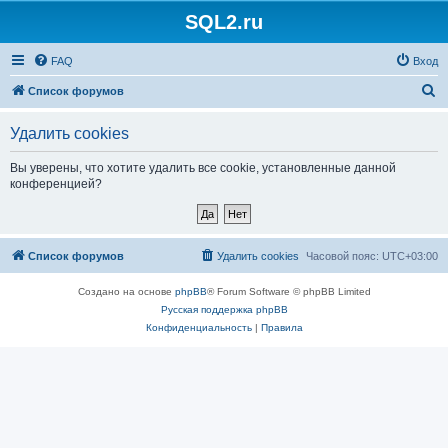
SQL2.ru
FAQ
Вход
П
Список форумов
о
Удалить cookies
и
с
Вы уверены, что хотите удалить все cookie, установленные данной
конференцией?
к
Список форумов
Удалить cookies
Часовой пояс:
UTC+03:00
Создано на основе
phpBB
® Forum Software © phpBB Limited
Русская поддержка phpBB
Конфиденциальность
|
Правила