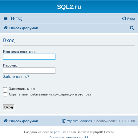
SQL2.ru
FAQ
Вход
П
Список форумов
о
Вход
и
с
Имя пользователя:
к
Пароль:
Забыли пароль?
Запомнить меня
Скрыть моё пребывание на конференции в этот раз
Список форумов
Удалить cookies
Часовой пояс:
UTC+03:00
Создано на основе
phpBB
® Forum Software © phpBB Limited
Русская поддержка phpBB