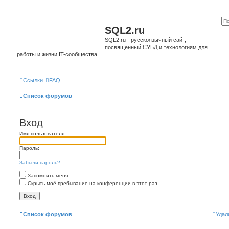
SQL2.ru
SQL2.ru - русскоязычный сайт,
посвящённый СУБД и технологиям для
работы и жизни IT-сообщества.
Ссылки
FAQ
Список форумов
Вход
Имя пользователя:
Пароль:
Забыли пароль?
Запомнить меня
Скрыть моё пребывание на конференции в этот раз
Список форумов
Удал