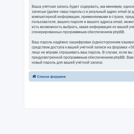
Ваша учётная запись будет содержать, как минимум, одн
записью (далее «ваш пароль») и реальный адрес email (в
компьютерной информации, применяемыми в стране, предо
пользователя, вашего пароля и вашего адреса email, може
есть возможность выбрать, какая информация из вашей учё
сгенерированных программным обеспечением phpBB.
Ваш пароль надёжно зашифрован (односторонним хэширован
средством доступа к вашей учётной записи на форумах «SQL
лицо не вправе спрашивать ваш пароль. В случае, если в
предусмотренной программным обеспечением phpBB. Вам б
новый пароль для вашей учётной записи.
Список форумов