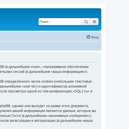
Поиск
Расширенный по
Вход
phpBB (в дальнейшем «они», «программное обеспечение
ельских сессий (в дальнейшем «ваша информация»).
B определённого числа cookies (небольшие текстовые
 дальнейшем «user-id») и идентификатор анонимной
после просмотра одной из тем конференции «SQL2.ru» и
hpBB, однако они выходят за рамки этого документа,
лучения вашей информации являются данные, которые вы
аписью Гостя (в дальнейшем «анонимные сообщения»),
после регистрации и авторизации (в дальнейшем «ваши