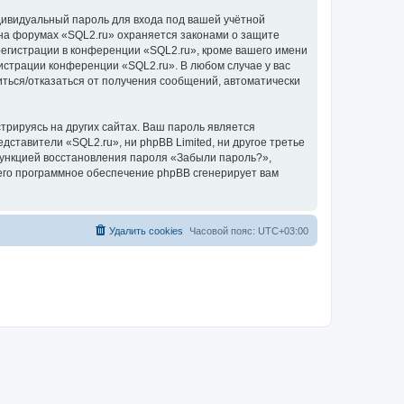
дивидуальный пароль для входа под вашей учётной
 на форумах «SQL2.ru» охраняется законами о защите
егистрации в конференции «SQL2.ru», кроме вашего имени
нистрации конференции «SQL2.ru». В любом случае у вас
иться/отказаться от получения сообщений, автоматически
рируясь на других сайтах. Ваш пароль является
едставители «SQL2.ru», ни phpBB Limited, ни другое третье
 функцией восстановления пароля «Забыли пароль?»,
его программное обеспечение phpBB сгенерирует вам
Удалить cookies
Часовой пояс:
UTC+03:00