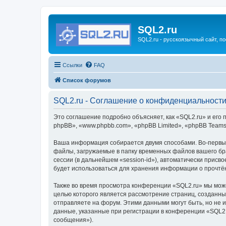
SQL2.ru
SQL2.ru - русскоязычный сайт, п
Ссылки
FAQ
Список форумов
SQL2.ru - Соглашение о конфиденциальност
Это соглашение подробно объясняет, как «SQL2.ru» и его 
phpBB», «www.phpbb.com», «phpBB Limited», «phpBB Team
Ваша информация собирается двумя способами. Во-первых
файлы, загружаемые в папку временных файлов вашего бра
сессии (в дальнейшем «session-id»), автоматически прис
будет использоваться для хранения информации о прочтё
Также во время просмотра конференции «SQL2.ru» мы може
целью которого является рассмотрение страниц, создан
отправляете на форум. Этими данными могут быть, но не
данные, указанные при регистрации в конференции «SQL2.
сообщения»).