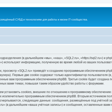
освящённый СУБД и технологиям для работы и жизни IT-сообщества.
и
подразделения (в дальнейшем «мы», «наш», «SQL2.ru», «https://sql2.ru») и 
s») используют информацию, полученную во время любой из ваших пользоват
, просмотр «SQL2.ru» приведёт к созданию программным обеспечением phpB
узера). Первые две cookie содержат только идентификатор пользователя (в
военные вам программным обеспечением phpBB. Третья cookie будет создана 
нных вами темах, повышая таким образом удобство работы с форумами.
м установить cookies, внешние по отношению к программному обеспечению p
ных исключительно программным обеспечением phpBB. Вторым источником по
 исчерпываются, следующие данные: сообщения, размещённые под учётной з
ru» (в дальнейшем «ваша учётная запись») и сообщения, оставленные вами 