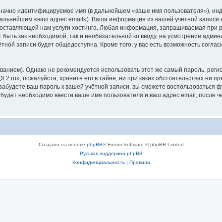
означно идентифицируемое имя (в дальнейшем «ваше имя пользователя»), ин
 дальнейшем «ваш адрес email»). Ваша информация из вашей учётной записи
ставляющей нам услуги хостинга. Любая информация, запрашиваемая при р
т быть как необходимой, так и необязательной ко вводу, на усмотрение адми
тной записи будет общедоступна. Кроме того, у вас есть возможность соглас
ием). Однако не рекомендуется использовать этот же самый пароль, регист
2.ru», пожалуйста, храните его в тайне, ни при каких обстоятельствах ни пр
ы забудете ваш пароль к вашей учётной записи, вы сможете воспользоваться
удет необходимо ввести ваше имя пользователя и ваш адрес email, после ч
Создано на основе
phpBB
® Forum Software © phpBB Limited
Русская поддержка phpBB
Конфиденциальность
|
Правила