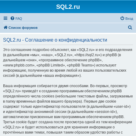
SQL2.ru
FAQ
Вход
П
Список форумов
о
SQL2.ru - Соглашение о конфиденциальности
и
с
Это соглашение подробно объясняет, как «SQL2.ru» и его подразделения
(в дальнейшем «мы», «наш», «SQL2.ru», «https://sql2.ru») и phpBB (в
к
дальнейшем «они», «программное обеспечение phpBB»,
«www.phpbb.com», «phpBB Limited», «phpBB Teams») используют
информацию, полученную во время любой из ваших пользовательских
сессий (в дальнейшем «ваша информация»).
Ваша информация собирается двумя способами. Во-первых, просмотр
«SQL2.ru» приведёт к созданию программным обеспечением phpBB
определённого числа cookies (небольшие текстовые файлы, загружаемые
в папку временных файлов вашего браузера). Первые две cookie
содержат только идентификатор пользователя (в дальнейшем «user-id»)
и идентификатор анонимной сессии (в дальнейшем «session-id»),
автоматически присвоенные вам программным обеспечением phpBB.
Третья cookie будет создана после просмотра одной из тем конференции
«SQL2.ru» и будет использоваться для хранения информации о
прочтённых вами темах, повышая таким образом удобство работы с