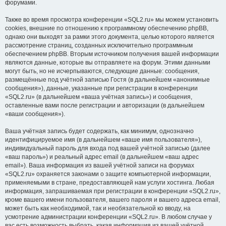
форумами.
Также во время просмотра конференции «SQL2.ru» мы можем установить
cookies, внешние по отношению к программному обеспечению phpBB,
однако они выходят за рамки этого документа, целью которого является
рассмотрение страниц, созданных исключительно программным
обеспечением phpBB. Вторым источником получения вашей информации
являются данные, которые вы отправляете на форум. Этими данными
могут быть, но не исчерпываются, следующие данные: сообщения,
размещённые под учётной записью Гостя (в дальнейшем «анонимные
сообщения»), данные, указанные при регистрации в конференции
«SQL2.ru» (в дальнейшем «ваша учётная запись») и сообщения,
оставленные вами после регистрации и авторизации (в дальнейшем
«ваши сообщения»).
Ваша учётная запись будет содержать, как минимум, однозначно
идентифицируемое имя (в дальнейшем «ваше имя пользователя»),
индивидуальный пароль для входа под вашей учётной записью (далее
«ваш пароль») и реальный адрес email (в дальнейшем «ваш адрес
email»). Ваша информация из вашей учётной записи на форумах
«SQL2.ru» охраняется законами о защите компьютерной информации,
применяемыми в стране, предоставляющей нам услуги хостинга. Любая
информация, запрашиваемая при регистрации в конференции «SQL2.ru»,
кроме вашего имени пользователя, вашего пароля и вашего адреса email,
может быть как необходимой, так и необязательной ко вводу, на
усмотрение администрации конференции «SQL2.ru». В любом случае у
вас есть возможность выбрать, какая информация из вашей учётной