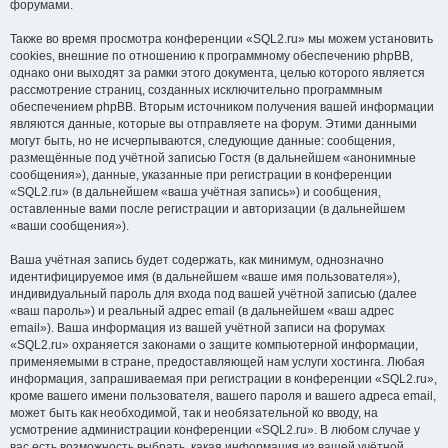
форумами.
Также во время просмотра конференции «SQL2.ru» мы можем установить
cookies, внешние по отношению к программному обеспечению phpBB,
однако они выходят за рамки этого документа, целью которого является
рассмотрение страниц, созданных исключительно программным
обеспечением phpBB. Вторым источником получения вашей информации
являются данные, которые вы отправляете на форум. Этими данными
могут быть, но не исчерпываются, следующие данные: сообщения,
размещённые под учётной записью Гостя (в дальнейшем «анонимные
сообщения»), данные, указанные при регистрации в конференции
«SQL2.ru» (в дальнейшем «ваша учётная запись») и сообщения,
оставленные вами после регистрации и авторизации (в дальнейшем
«ваши сообщения»).
Ваша учётная запись будет содержать, как минимум, однозначно
идентифицируемое имя (в дальнейшем «ваше имя пользователя»),
индивидуальный пароль для входа под вашей учётной записью (далее
«ваш пароль») и реальный адрес email (в дальнейшем «ваш адрес
email»). Ваша информация из вашей учётной записи на форумах
«SQL2.ru» охраняется законами о защите компьютерной информации,
применяемыми в стране, предоставляющей нам услуги хостинга. Любая
информация, запрашиваемая при регистрации в конференции «SQL2.ru»,
кроме вашего имени пользователя, вашего пароля и вашего адреса email,
может быть как необходимой, так и необязательной ко вводу, на
усмотрение администрации конференции «SQL2.ru». В любом случае у
вас есть возможность выбрать, какая информация из вашей учётной