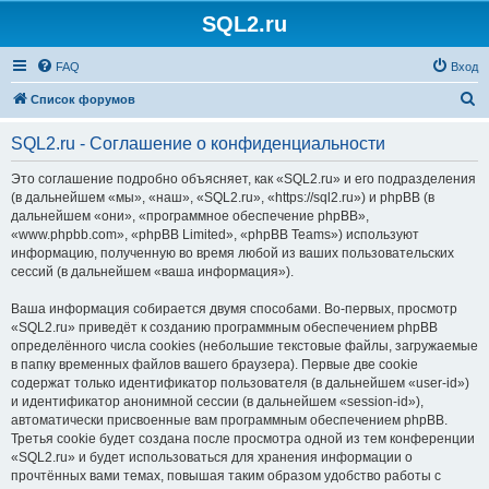
SQL2.ru
FAQ
Вход
П
Список форумов
о
SQL2.ru - Соглашение о конфиденциальности
и
с
Это соглашение подробно объясняет, как «SQL2.ru» и его подразделения
(в дальнейшем «мы», «наш», «SQL2.ru», «https://sql2.ru») и phpBB (в
к
дальнейшем «они», «программное обеспечение phpBB»,
«www.phpbb.com», «phpBB Limited», «phpBB Teams») используют
информацию, полученную во время любой из ваших пользовательских
сессий (в дальнейшем «ваша информация»).
Ваша информация собирается двумя способами. Во-первых, просмотр
«SQL2.ru» приведёт к созданию программным обеспечением phpBB
определённого числа cookies (небольшие текстовые файлы, загружаемые
в папку временных файлов вашего браузера). Первые две cookie
содержат только идентификатор пользователя (в дальнейшем «user-id»)
и идентификатор анонимной сессии (в дальнейшем «session-id»),
автоматически присвоенные вам программным обеспечением phpBB.
Третья cookie будет создана после просмотра одной из тем конференции
«SQL2.ru» и будет использоваться для хранения информации о
прочтённых вами темах, повышая таким образом удобство работы с