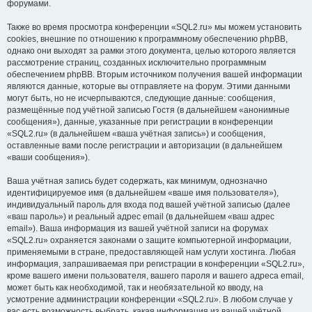
форумами.
Также во время просмотра конференции «SQL2.ru» мы можем установить
cookies, внешние по отношению к программному обеспечению phpBB,
однако они выходят за рамки этого документа, целью которого является
рассмотрение страниц, созданных исключительно программным
обеспечением phpBB. Вторым источником получения вашей информации
являются данные, которые вы отправляете на форум. Этими данными
могут быть, но не исчерпываются, следующие данные: сообщения,
размещённые под учётной записью Гостя (в дальнейшем «анонимные
сообщения»), данные, указанные при регистрации в конференции
«SQL2.ru» (в дальнейшем «ваша учётная запись») и сообщения,
оставленные вами после регистрации и авторизации (в дальнейшем
«ваши сообщения»).
Ваша учётная запись будет содержать, как минимум, однозначно
идентифицируемое имя (в дальнейшем «ваше имя пользователя»),
индивидуальный пароль для входа под вашей учётной записью (далее
«ваш пароль») и реальный адрес email (в дальнейшем «ваш адрес
email»). Ваша информация из вашей учётной записи на форумах
«SQL2.ru» охраняется законами о защите компьютерной информации,
применяемыми в стране, предоставляющей нам услуги хостинга. Любая
информация, запрашиваемая при регистрации в конференции «SQL2.ru»,
кроме вашего имени пользователя, вашего пароля и вашего адреса email,
может быть как необходимой, так и необязательной ко вводу, на
усмотрение администрации конференции «SQL2.ru». В любом случае у
вас есть возможность выбрать, какая информация из вашей учётной