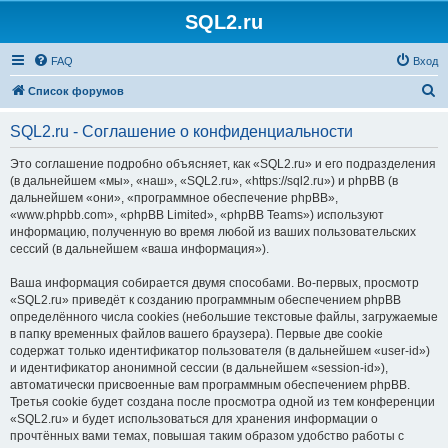
SQL2.ru
FAQ
Вход
П
Список форумов
о
SQL2.ru - Соглашение о конфиденциальности
и
с
Это соглашение подробно объясняет, как «SQL2.ru» и его подразделения
(в дальнейшем «мы», «наш», «SQL2.ru», «https://sql2.ru») и phpBB (в
к
дальнейшем «они», «программное обеспечение phpBB»,
«www.phpbb.com», «phpBB Limited», «phpBB Teams») используют
информацию, полученную во время любой из ваших пользовательских
сессий (в дальнейшем «ваша информация»).
Ваша информация собирается двумя способами. Во-первых, просмотр
«SQL2.ru» приведёт к созданию программным обеспечением phpBB
определённого числа cookies (небольшие текстовые файлы, загружаемые
в папку временных файлов вашего браузера). Первые две cookie
содержат только идентификатор пользователя (в дальнейшем «user-id»)
и идентификатор анонимной сессии (в дальнейшем «session-id»),
автоматически присвоенные вам программным обеспечением phpBB.
Третья cookie будет создана после просмотра одной из тем конференции
«SQL2.ru» и будет использоваться для хранения информации о
прочтённых вами темах, повышая таким образом удобство работы с