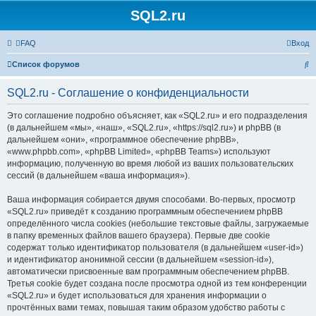
SQL2.ru
FAQ
Вход
П
Список форумов
о
SQL2.ru - Соглашение о конфиденциальности
и
с
Это соглашение подробно объясняет, как «SQL2.ru» и его подразделения
(в дальнейшем «мы», «наш», «SQL2.ru», «https://sql2.ru») и phpBB (в
к
дальнейшем «они», «программное обеспечение phpBB»,
«www.phpbb.com», «phpBB Limited», «phpBB Teams») используют
информацию, полученную во время любой из ваших пользовательских
сессий (в дальнейшем «ваша информация»).
Ваша информация собирается двумя способами. Во-первых, просмотр
«SQL2.ru» приведёт к созданию программным обеспечением phpBB
определённого числа cookies (небольшие текстовые файлы, загружаемые
в папку временных файлов вашего браузера). Первые две cookie
содержат только идентификатор пользователя (в дальнейшем «user-id»)
и идентификатор анонимной сессии (в дальнейшем «session-id»),
автоматически присвоенные вам программным обеспечением phpBB.
Третья cookie будет создана после просмотра одной из тем конференции
«SQL2.ru» и будет использоваться для хранения информации о
прочтённых вами темах, повышая таким образом удобство работы с