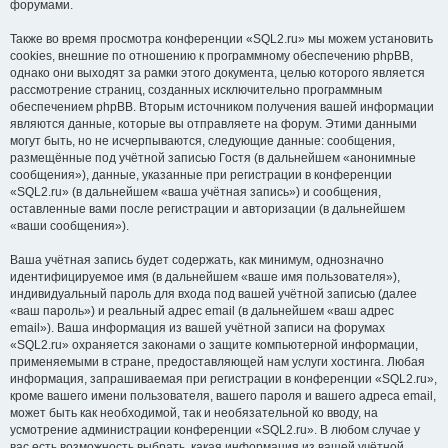
форумами.
Также во время просмотра конференции «SQL2.ru» мы можем установить
cookies, внешние по отношению к программному обеспечению phpBB,
однако они выходят за рамки этого документа, целью которого является
рассмотрение страниц, созданных исключительно программным
обеспечением phpBB. Вторым источником получения вашей информации
являются данные, которые вы отправляете на форум. Этими данными
могут быть, но не исчерпываются, следующие данные: сообщения,
размещённые под учётной записью Гостя (в дальнейшем «анонимные
сообщения»), данные, указанные при регистрации в конференции
«SQL2.ru» (в дальнейшем «ваша учётная запись») и сообщения,
оставленные вами после регистрации и авторизации (в дальнейшем
«ваши сообщения»).
Ваша учётная запись будет содержать, как минимум, однозначно
идентифицируемое имя (в дальнейшем «ваше имя пользователя»),
индивидуальный пароль для входа под вашей учётной записью (далее
«ваш пароль») и реальный адрес email (в дальнейшем «ваш адрес
email»). Ваша информация из вашей учётной записи на форумах
«SQL2.ru» охраняется законами о защите компьютерной информации,
применяемыми в стране, предоставляющей нам услуги хостинга. Любая
информация, запрашиваемая при регистрации в конференции «SQL2.ru»,
кроме вашего имени пользователя, вашего пароля и вашего адреса email,
может быть как необходимой, так и необязательной ко вводу, на
усмотрение администрации конференции «SQL2.ru». В любом случае у
вас есть возможность выбрать, какая информация из вашей учётной