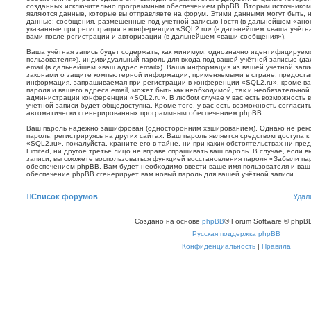
созданных исключительно программным обеспечением phpBB. Вторым источнико
являются данные, которые вы отправляете на форум. Этими данными могут быть, 
данные: сообщения, размещённые под учётной записью Гостя (в дальнейшем «ан
указанные при регистрации в конференции «SQL2.ru» (в дальнейшем «ваша учётна
вами после регистрации и авторизации (в дальнейшем «ваши сообщения»).
Ваша учётная запись будет содержать, как минимум, однозначно идентифицируем
пользователя»), индивидуальный пароль для входа под вашей учётной записью (д
email (в дальнейшем «ваш адрес email»). Ваша информация из вашей учётной зап
законами о защите компьютерной информации, применяемыми в стране, предоста
информация, запрашиваемая при регистрации в конференции «SQL2.ru», кроме ва
пароля и вашего адреса email, может быть как необходимой, так и необязательной 
администрации конференции «SQL2.ru». В любом случае у вас есть возможность 
учётной записи будет общедоступна. Кроме того, у вас есть возможность согласит
автоматически сгенерированных программным обеспечением phpBB.
Ваш пароль надёжно зашифрован (односторонним хэшированием). Однако не реко
пароль, регистрируясь на других сайтах. Ваш пароль является средством доступа 
«SQL2.ru», пожалуйста, храните его в тайне, ни при каких обстоятельствах ни пр
Limited, ни другое третье лицо не вправе спрашивать ваш пароль. В случае, если 
записи, вы сможете воспользоваться функцией восстановления пароля «Забыли п
обеспечением phpBB. Вам будет необходимо ввести ваше имя пользователя и ваш 
обеспечение phpBB сгенерирует вам новый пароль для вашей учётной записи.
Список форумов
Удал
Создано на основе
phpBB
® Forum Software © phpBB
Русская поддержка phpBB
Конфиденциальность
|
Правила