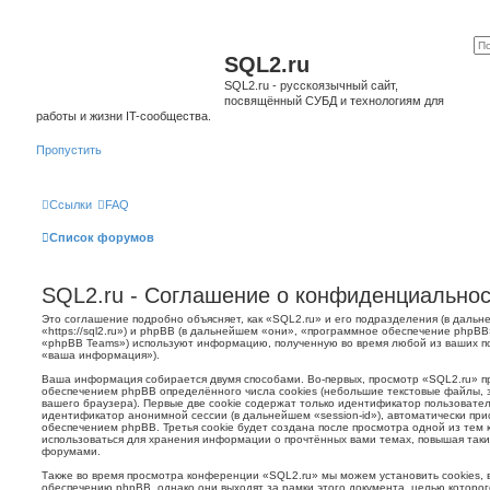
SQL2.ru
SQL2.ru - русскоязычный сайт,
посвящённый СУБД и технологиям для
работы и жизни IT-сообщества.
Пропустить
Ссылки
FAQ
Список форумов
SQL2.ru - Соглашение о конфиденциальнос
Это соглашение подробно объясняет, как «SQL2.ru» и его подразделения (в даль
«https://sql2.ru») и phpBB (в дальнейшем «они», «программное обеспечение phpBB
«phpBB Teams») используют информацию, полученную во время любой из ваших по
«ваша информация»).
Ваша информация собирается двумя способами. Во-первых, просмотр «SQL2.ru» 
обеспечением phpBB определённого числа cookies (небольшие текстовые файлы, 
вашего браузера). Первые две cookie содержат только идентификатор пользователя
идентификатор анонимной сессии (в дальнейшем «session-id»), автоматически п
обеспечением phpBB. Третья cookie будет создана после просмотра одной из тем
использоваться для хранения информации о прочтённых вами темах, повышая так
форумами.
Также во время просмотра конференции «SQL2.ru» мы можем установить cookies,
обеспечению phpBB, однако они выходят за рамки этого документа, целью которог