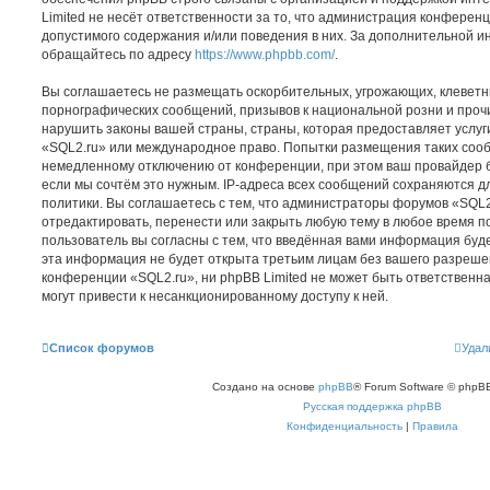
Limited не несёт ответственности за то, что администрация конферен
допустимого содержания и/или поведения в них. За дополнительной 
обращайтесь по адресу
https://www.phpbb.com/
.
Вы соглашаетесь не размещать оскорбительных, угрожающих, клеветн
порнографических сообщений, призывов к национальной розни и проч
нарушить законы вашей страны, страны, которая предоставляет услуг
«SQL2.ru» или международное право. Попытки размещения таких сооб
немедленному отключению от конференции, при этом ваш провайдер б
если мы сочтём это нужным. IP-адреса всех сообщений сохраняются д
политики. Вы соглашаетесь с тем, что администраторы форумов «SQL2
отредактировать, перенести или закрыть любую тему в любое время п
пользователь вы согласны с тем, что введённая вами информация буде
эта информация не будет открыта третьим лицам без вашего разреше
конференции «SQL2.ru», ни phpBB Limited не может быть ответственна
могут привести к несанкционированному доступу к ней.
Список форумов
Удал
Создано на основе
phpBB
® Forum Software © phpBB
Русская поддержка phpBB
Конфиденциальность
|
Правила