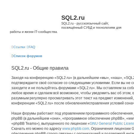
SQL2.ru
SQL2.ru - русскоязычный сайт,
посвящённый СУБД и технологиям для
работы и жизни IT-сообщества.
Ссылки
FAQ
Список форумов
SQL2.ru - Общие правила
Заходя на конференцию «SQL2.ru» (в дальнейшем «мы», «наш», «SQL2.ru»
подтверждаете своё согласие со следующими условиями. Если вы не со
заходите и не пользуйтесь форумами «SQL2.ru». Мы оставляем за соб
любое время и сделаем всё возможное, чтобы уведомить вас об этом,
разумным регулярно просматривать этот текст на предмет изменений, 
конференции «SQL2.ru» после обновления/исправления условий означ
Наши форумы работают под управлением программного обеспечения 
phpBB (в дальнейшем «они», «программное обеспечение phpBB», «www
«phpBB Teams»), выпущенного по лицензии «
GNU General Public Licen
Скачать его можно по адресу
www.phpbb.com
. Ограничения лицензии 
обеспечения phpBB строго связаны с организацией и поддержкой инт